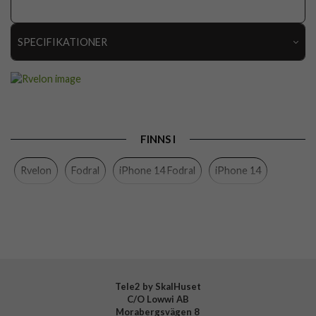
SPECIFIKATIONER
Artikelnummer
111154
Passar till
iPhone 14
Produkttyp
Fodral
FINNS I
Egenskaper
Kortfack, Stativfunktion
Rvelon
Fodral
iPhone 14 Fodral
iPhone 14
Färg
Röd
Material
Konstläder
Varumärke
Rvelon
Tillverkarens art nr
4895225831203
Tele2 by SkalHuset
C/O Lowwi AB
Morabergsvägen 8