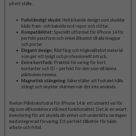
på ett ställe.
Fullständigt skydd:
Heltäckande design som skyddar
både fram- och baksida mot repor och stötar.
Kompatibilitet:
Speciellt utformat för iPhone 14 för
perfekt passform och enkel åtkomst till alla knappar
och portar.
Elegant design:
Röd färg och högkvalitativt material
som ger ett lyxigt och professionellt intryck.
Extra kortfack:
Praktisk förvaring för kort,
kontanter och ID – perfekt för den som vill lämna
plånboken hemma.
Magnetisk stängning:
Säkerställer att fodralet hålls
stängt och skyddar skärmen när det inte används.
Rvelon Plånboksfodral för iPhone 14 är ett utmärkt val för
dig som vill kombinera stil med funktionalitet. Det är en smart
investering för att skydda din enhet och underlätta vardagen
med integrerad förvaring. Ett perfekt tillbehör för både
arbete och fritid.