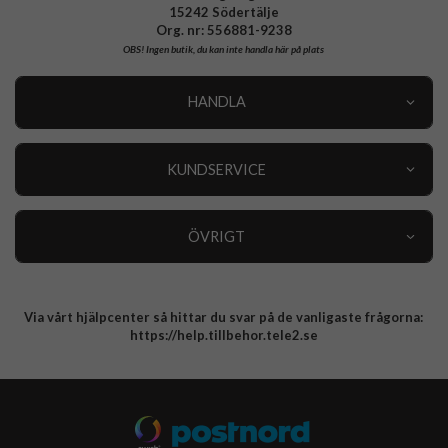
15242 Södertälje
Org. nr: 556881-9238
OBS!
Ingen butik, du kan inte handla här på plats
HANDLA
Outlet
Nyheter
KUNDSERVICE
Varumärken
Kundservice
Specialkategorier
90 dagars öppet köp
ÖVRIGT
Köpevillkor
Om oss
Retur
Om cookies
Via vårt hjälpcenter så hittar du svar på de vanligaste frågorna:
Integritetspolicy
https://help.tillbehor.tele2.se