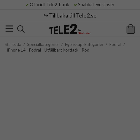
Officiell Tele2-butik
Snabba leveranser
↪️ Tillbaka till Tele2.se
Startsida
/
Specialkategorier
/
Egenskapskategorier
/
Fodral
/
- iPhone 14 - Fodral - Utfällbart Kortfack - Röd