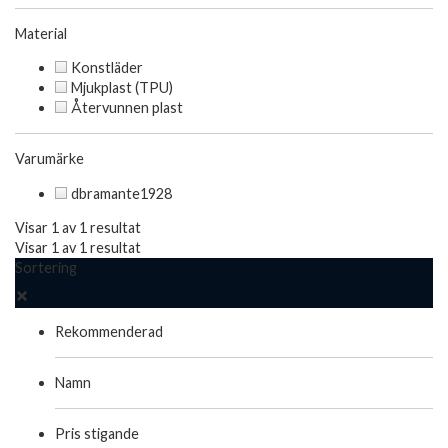
Material
Konstläder
Mjukplast (TPU)
Återvunnen plast
Varumärke
dbramante1928
Visar 1 av 1 resultat
Visar 1 av 1 resultat
Sortering
Rekommenderad
Namn
Pris stigande