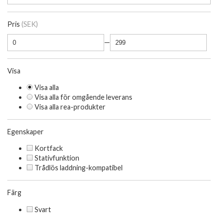
Pris
(SEK)
—
Visa
Visa alla
Visa alla för omgående leverans
Visa alla rea-produkter
Egenskaper
Kortfack
Stativfunktion
Trådlös laddning-kompatibel
Färg
Svart