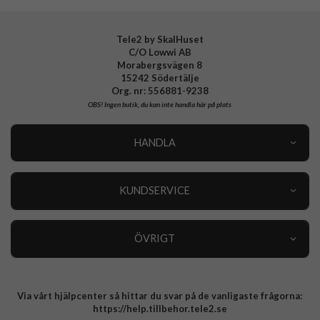
Tele2 by SkalHuset
C/O Lowwi AB
Morabergsvägen 8
15242 Södertälje
Org. nr: 556881-9238
OBS!
Ingen butik, du kan inte handla här på plats
HANDLA
Outlet
Nyheter
KUNDSERVICE
Varumärken
Kundservice
Specialkategorier
90 dagars öppet köp
ÖVRIGT
Köpevillkor
Om oss
Retur
Om cookies
Via vårt hjälpcenter så hittar du svar på de vanligaste frågorna:
Integritetspolicy
https://help.tillbehor.tele2.se