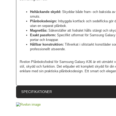
Heltäckande skydd:
Skyddar både fram- och baksida av 
smuts.
Plånboksdesign:
Inbyggda kortfack och sedelficka gör de
utan en separat plånbok.
Magnetlås:
Säkerställer att fodralet hålls stängt och sky
Exakt passform:
Specifikt utformat för Samsung Galaxy A3
portar och knappar.
Hållbar konstruktion:
Tillverkat i slitstarkt konstläder 
professionellt utseende.
Rvelon Plånboksfodral för Samsung Galaxy A36 är ett utmärkt v
stil, skydd och funktion. Det erbjuder ett komplett skydd för di
enklare med sin praktiska plånboksdesign. Ett smart och elegant t
SPECIFIKATIONER
Artikelnummer
Passar till