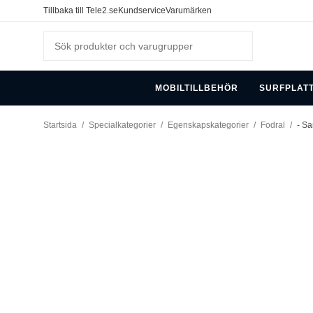
Tillbaka till Tele2.se
Kundservice
Varumärken
MOBILTILLBEHÖR
SURFPLAT
Startsida
/
Specialkategorier
/
Egenskapskategorier
/
Fodral
/
- Sa