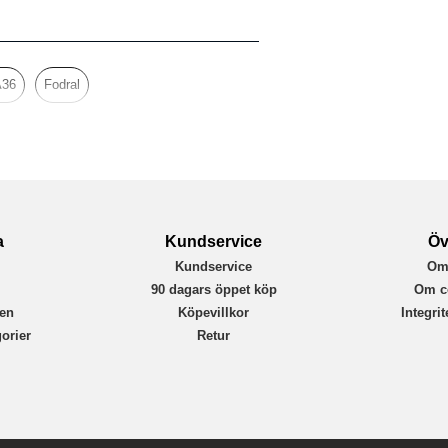
Fodral
Kortfack
Svart
A36
Fodral
Konstläder
Rvelon
4894969082896
a
Kundservice
Öv
Kundservice
Om
r
90 dagars öppet köp
Om c
en
Köpevillkor
Integri
orier
Retur