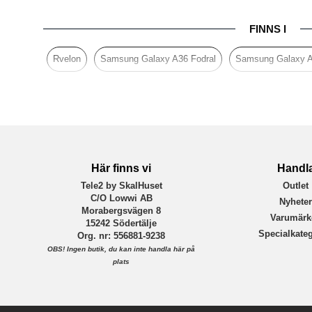
Produkttyp
FINNS I
Egenskaper
Färg
Rvelon
Samsung Galaxy A36 Fodral
Samsung Galaxy 
Material
Varumärke
Tillverkarens art nr
Här finns vi
Handl
Tele2 by SkalHuset
Outlet
C/O Lowwi AB
Nyhete
Morabergsvägen 8
Varumärk
15242 Södertälje
Specialkateg
Org. nr: 556881-9238
OBS!
Ingen butik, du kan inte handla här på
plats