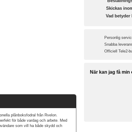
Beställning
Skickas ino
Vad betyder 
Personlig servic
Snabba leveranse
Officiell Tele2-b
När kan jag få min
ella plånboksfodral från Rvelon.
 perfekt för både vardag och arbete. Med
 användare som vill ha både skydd och