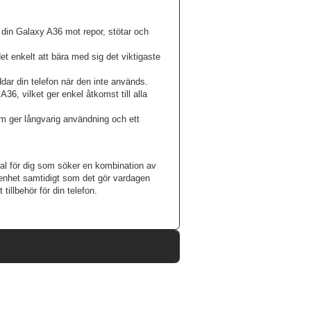
din Galaxy A36 mot repor, stötar och
t enkelt att bära med sig det viktigaste
ddar din telefon när den inte används.
6, vilket ger enkel åtkomst till alla
som ger långvarig användning och ett
al för dig som söker en kombination av
n enhet samtidigt som det gör vardagen
illbehör för din telefon.
110996
Samsung Galaxy A36