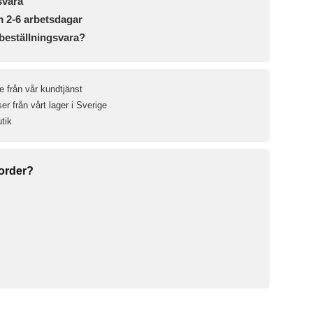
svara
m 2-6 arbetsdagar
beställningsvara?
e från vår kundtjänst
r från vårt lager i Sverige
utik
 order?