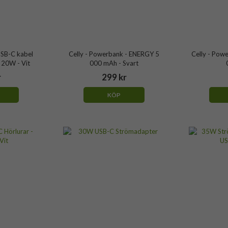
USB-C kabel
Celly - Powerbank - ENERGY 5
Celly - Pow
0W - Vit
000 mAh - Svart
r
299 kr
KÖP