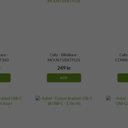
lare -
Celly - Bilhållare -
Celly
T360
MOUNTVENTPLUS
CCMIN
r
249 kr
KÖP