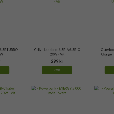
 TCUSBTURBO
Celly - Laddare - USB-A/USB-C
Otterbox
2W
20W - Vit
Charger
r
299 kr
KÖP