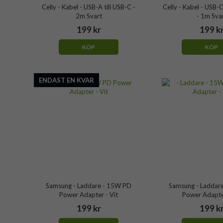
Celly - Kabel - USB-A till USB-C -
Celly - Kabel - USB
2m Svart
- 1m Sva
199 kr
199 k
KÖP
KÖP
ENDAST EN KVAR
Samsung - Laddare - 15W PD
Samsung - Laddar
Power Adapter - Vit
Power Adapter
199 kr
199 k