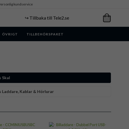
ersonlig kundservice
↪️ Tillbaka till Tele2.se
ÖVRIGT
TILLBEHÖRSPAKET
 Skal
 Laddare, Kablar & Hörlurar