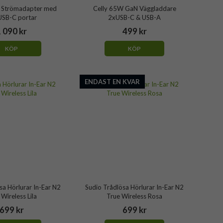
 Strömadapter med
Celly 65W GaN Väggladdare
USB-C portar
2xUSB-C & USB-A
 090 kr
499 kr
KÖP
KÖP
ENDAST EN KVAR
sa Hörlurar In-Ear N2
Sudio Trådlösa Hörlurar In-Ear N2
 Wireless Lila
True Wireless Rosa
699 kr
699 kr