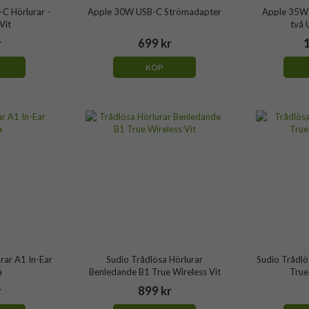
-C Hörlurar -
Apple 30W USB-C Strömadapter
Apple 35W
Vit
två 
r
699 kr
1
KÖP
rar A1 In-Ear
Sudio Trådlösa Hörlurar
Sudio Trådlö
a
Benledande B1 True Wireless Vit
True
r
899 kr