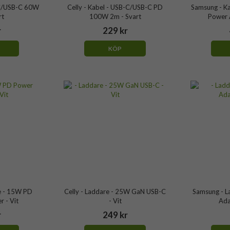
-C/USB-C 60W
Celly - Kabel - USB-C/USB-C PD
Samsung - K
rt
100W 2m - Svart
Power 
r
229 kr
KÖP
e - 15W PD
Celly - Laddare - 25W GaN USB-C
Samsung - L
 - Vit
- Vit
Ada
r
249 kr