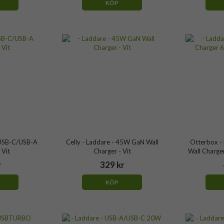
KÖP
xUSB-C/USB-A
Celly - Laddare - 45W GaN Wall
Otterbox - 
 Vit
Charger - Vit
Wall Charge
r
329 kr
KÖP