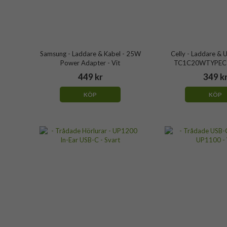
Samsung - Laddare & Kabel - 25W
Celly - Laddare & 
Power Adapter - Vit
TC1C20WTYPEC 2
449 kr
349 k
KÖP
KÖP