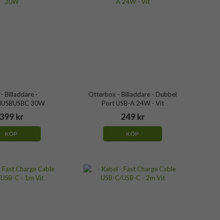
 - Billaddare -
Otterbox - Billaddare - Dubbel
IUSBUSBC 30W
Port USB-A 24W - Vit
399 kr
249 kr
KÖP
KÖP