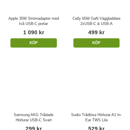
Apple 35W Strömadapter med
Celly 65W GaN Väggladdare
två USB-C portar
2xUSB-C & USB-A
1 090 kr
499 kr
KÖP
KÖP
Samsung AKG Trådade
Sudio Trådlösa Hörlurar A1 In-
Hörlurar USB-C Svart
Ear TWS Lila
299 kr
529 kr