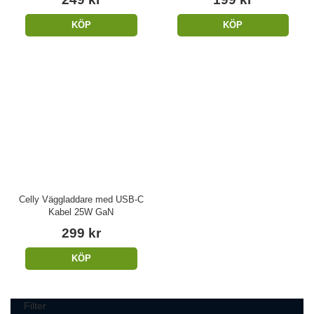
KÖP
KÖP
Celly Väggladdare med USB-C
Kabel 25W GaN
299 kr
KÖP
Filter