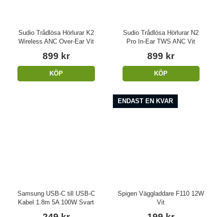
Sudio Trådlösa Hörlurar K2
Sudio Trådlösa Hörlurar N2
Wireless ANC Over-Ear Vit
Pro In-Ear TWS ANC Vit
899 kr
899 kr
KÖP
KÖP
ENDAST EN KVAR
Samsung USB-C till USB-C
Spigen Väggladdare F110 12W
Kabel 1.8m 5A 100W Svart
Vit
249 kr
199 kr