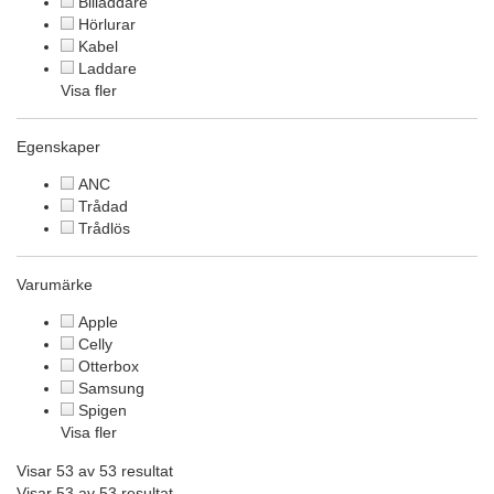
Billaddare
Hörlurar
Kabel
Laddare
Visa fler
Egenskaper
ANC
Trådad
Trådlös
Varumärke
Apple
Celly
Otterbox
Samsung
Spigen
Visa fler
Visar 53 av 53 resultat
Visar 53 av 53 resultat