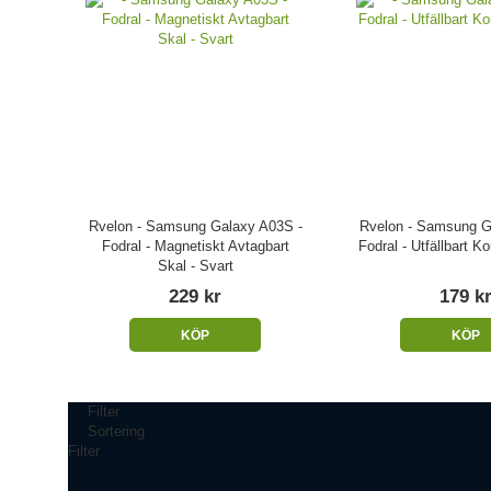
Rvelon - Samsung Galaxy A03S -
Rvelon - Samsung G
Fodral - Magnetiskt Avtagbart
Fodral - Utfällbart Ko
Skal - Svart
229 kr
179 k
KÖP
KÖP
Filter
Sortering
Filter