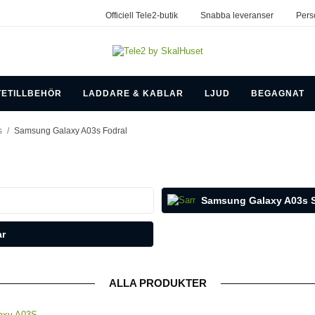
Officiell Tele2-butik
Snabba leveranser
Pers
TETILLBEHÖR
LADDARE & KABLAR
LJUD
BEGAGNAT
s
/
Samsung Galaxy A03s Fodral
Samsung Galaxy A03s S
ar
ALLA PRODUKTER