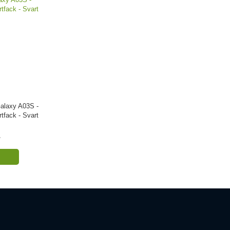
alaxy A03S -
rtfack - Svart
r