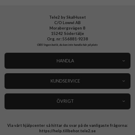
Tele2 by SkalHuset
C/O Lowwi AB
Morabergsvägen 8
15242 Södertälje
Org. nr: 556881-9238
OBS!
Ingen butik, du kan inte handla här på plats
HANDLA
Outlet
Nyheter
KUNDSERVICE
Varumärken
Kundservice
Specialkategorier
90 dagars öppet köp
ÖVRIGT
Köpevillkor
Om oss
Retur
Om cookies
Via vårt hjälpcenter så hittar du svar på de vanligaste frågorna:
Integritetspolicy
https://help.tillbehor.tele2.se