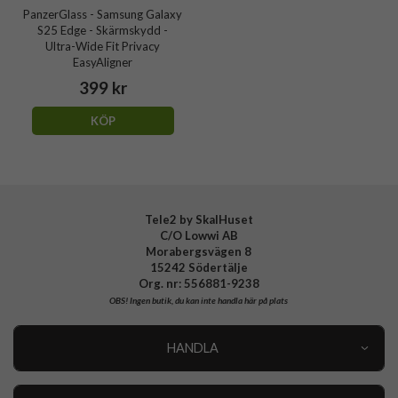
PanzerGlass - Samsung Galaxy
S25 Edge - Skärmskydd -
Ultra-Wide Fit Privacy
EasyAligner
399 kr
KÖP
Tele2 by SkalHuset
C/O Lowwi AB
Morabergsvägen 8
15242 Södertälje
Org. nr: 556881-9238
OBS!
Ingen butik, du kan inte handla här på plats
HANDLA
Outlet