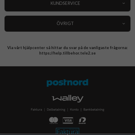
Nyheter
KUNDSERVICE
Varumärken
Kundservice
Specialkategorier
90 dagars öppet köp
ÖVRIGT
Köpevillkor
Om oss
Retur
Om cookies
Via vårt hjälpcenter så hittar du svar på de vanligaste frågorna:
Integritetspolicy
https://help.tillbehor.tele2.se