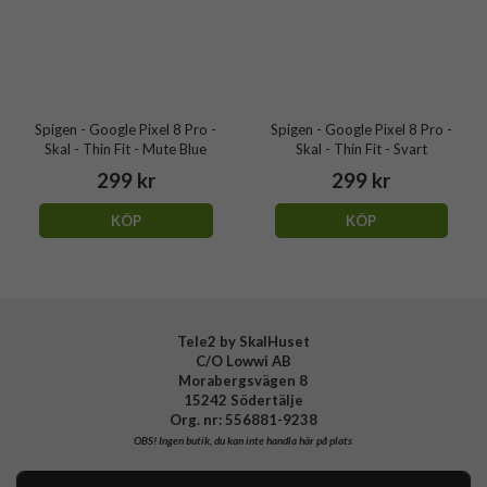
Spigen - Google Pixel 8 Pro -
Spigen - Google Pixel 8 Pro -
Skal - Thin Fit - Mute Blue
Skal - Thin Fit - Svart
299 kr
299 kr
KÖP
KÖP
Tele2 by SkalHuset
C/O Lowwi AB
Morabergsvägen 8
15242 Södertälje
Org. nr: 556881-9238
OBS!
Ingen butik, du kan inte handla här på plats