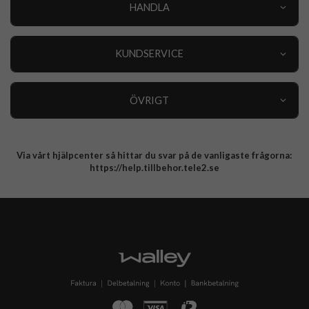
HANDLA
Outlet
Nyheter
KUNDSERVICE
Varumärken
Kundservice
Specialkategorier
90 dagars öppet köp
ÖVRIGT
Köpevillkor
Om oss
Retur
Om cookies
Via vårt hjälpcenter så hittar du svar på de vanligaste frågorna:
Integritetspolicy
https://help.tillbehor.tele2.se