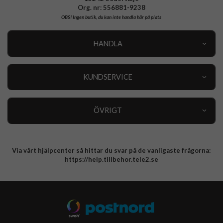
Org. nr: 556881-9238
OBS!
Ingen butik, du kan inte handla här på plats
HANDLA
Outlet
Nyheter
KUNDSERVICE
Varumärken
Kundservice
Specialkategorier
90 dagars öppet köp
ÖVRIGT
Köpevillkor
Om oss
Retur
Om cookies
Via vårt hjälpcenter så hittar du svar på de vanligaste frågorna:
Integritetspolicy
https://help.tillbehor.tele2.se