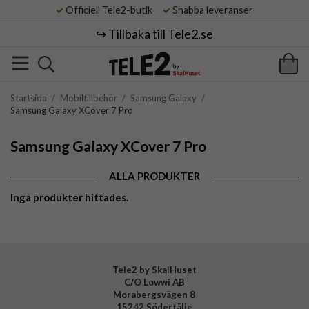
Officiell Tele2-butik
Snabba leveranser
↪️ Tillbaka till Tele2.se
Startsida
/
Mobiltillbehör
/
Samsung Galaxy
/
Samsung Galaxy XCover 7 Pro
Samsung Galaxy XCover 7 Pro
ALLA PRODUKTER
Inga produkter hittades.
Tele2 by SkalHuset
C/O Lowwi AB
Morabergsvägen 8
15242 Södertälje