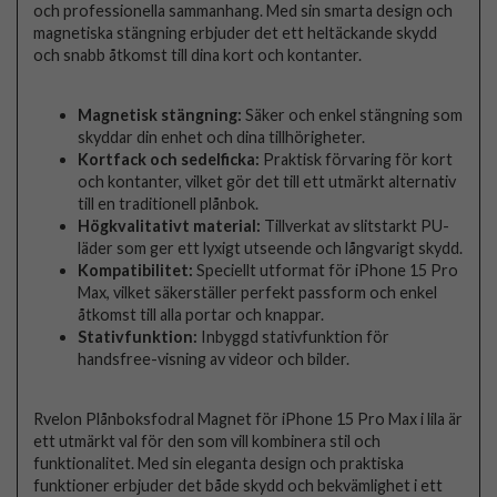
och professionella sammanhang. Med sin smarta design och
magnetiska stängning erbjuder det ett heltäckande skydd
och snabb åtkomst till dina kort och kontanter.
Magnetisk stängning:
Säker och enkel stängning som
skyddar din enhet och dina tillhörigheter.
Kortfack och sedelficka:
Praktisk förvaring för kort
och kontanter, vilket gör det till ett utmärkt alternativ
till en traditionell plånbok.
Högkvalitativt material:
Tillverkat av slitstarkt PU-
läder som ger ett lyxigt utseende och långvarigt skydd.
Kompatibilitet:
Speciellt utformat för iPhone 15 Pro
Max, vilket säkerställer perfekt passform och enkel
åtkomst till alla portar och knappar.
Stativfunktion:
Inbyggd stativfunktion för
handsfree-visning av videor och bilder.
Rvelon Plånboksfodral Magnet för iPhone 15 Pro Max i lila är
ett utmärkt val för den som vill kombinera stil och
funktionalitet. Med sin eleganta design och praktiska
funktioner erbjuder det både skydd och bekvämlighet i ett