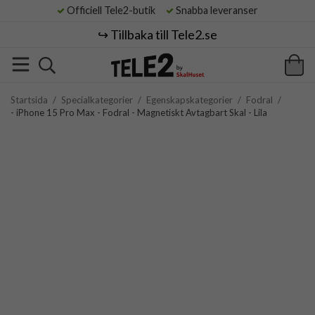
Officiell Tele2-butik
Snabba leveranser
↪️ Tillbaka till Tele2.se
Startsida
/
Specialkategorier
/
Egenskapskategorier
/
Fodral
/
- iPhone 15 Pro Max - Fodral - Magnetiskt Avtagbart Skal - Lila