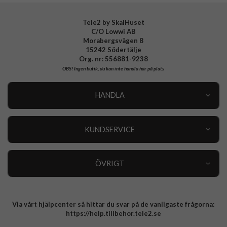
Tele2 by SkalHuset
C/O Lowwi AB
Morabergsvägen 8
15242 Södertälje
Org. nr: 556881-9238
OBS!
Ingen butik, du kan inte handla här på plats
HANDLA
Outlet
Nyheter
KUNDSERVICE
Varumärken
Kundservice
Specialkategorier
90 dagars öppet köp
ÖVRIGT
Köpevillkor
Om oss
Retur
Om cookies
Via vårt hjälpcenter så hittar du svar på de vanligaste frågorna:
Integritetspolicy
https://help.tillbehor.tele2.se