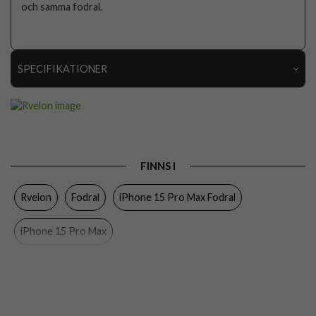
och samma fodral.
SPECIFIKATIONER
Artikelnummer
112631
Passar till
iPhone 15 Pro Max
Produkttyp
Fodral
FINNS I
Egenskaper
Kortfack, Löstagbart skal, Magnetstängning
Rvelon
Fodral
iPhone 15 Pro Max Fodral
Färg
Lila
Material
Konstläder
iPhone 15 Pro Max
Varumärke
Rvelon
Tillverkarens art nr
4895225850044