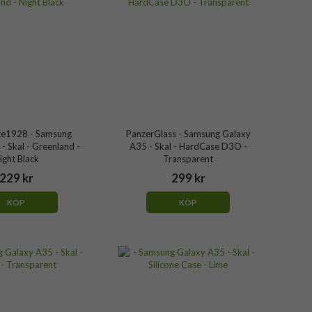
e1928 - Samsung
PanzerGlass - Samsung Galaxy
- Skal - Greenland -
A35 - Skal - HardCase D3O -
ight Black
Transparent
229 kr
299 kr
KÖP
KÖP