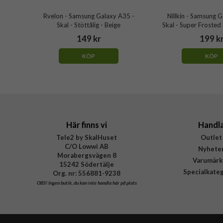
Rvelon - Samsung Galaxy A35 -
Nillkin - Samsung 
Skal - Stöttålig - Beige
Skal - Super Frosted 
149 kr
199 k
KÖP
KÖP
Här finns vi
Handl
Tele2 by SkalHuset
Outlet
C/O Lowwi AB
Nyhete
Morabergsvägen 8
Varumärk
15242 Södertälje
Specialkate
Org. nr: 556881-9238
OBS!
Ingen butik, du kan inte handla här på plats