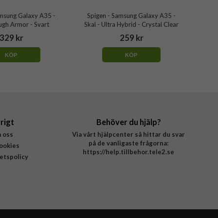
amsung Galaxy A35 -
Spigen - Samsung Galaxy A35 -
ugh Armor - Svart
Skal - Ultra Hybrid - Crystal Clear
329 kr
259 kr
KÖP
KÖP
rigt
Behöver du hjälp?
 oss
Via vårt hjälpcenter så hittar du svar
på de vanligaste frågorna:
ookies
https://help.tillbehor.tele2.se
tetspolicy