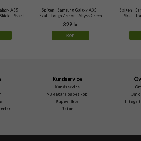
Galaxy A35 -
Spigen - Samsung Galaxy A35 -
Spigen - S
Shield - Svart
Skal - Tough Armor - Abyss Green
Skal - To
r
329 kr
KÖP
a
Kundservice
Öv
Kundservice
Om
r
90 dagars öppet köp
Om c
en
Köpevillkor
Integri
gorier
Retur