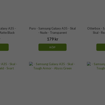
alaxy A35 -
Puro - Samsung Galaxy A35 - Skal
Otterbox - 
 Matte Black
- Nude - Transparent
Skal - Re
r
179 kr
KÖP