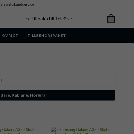
ersonlig kundservice
↪️ Tillbaka till Tele2.se
ÖVRIGT
TILLBEHÖRSPAKET
l
dare, Kablar & Hörlurar