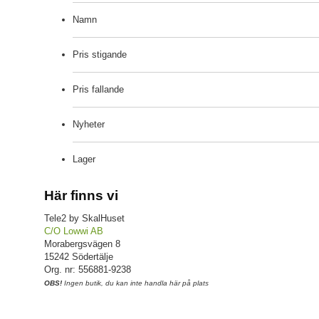
Namn
Pris stigande
Pris fallande
Nyheter
Lager
Här finns vi
Tele2 by SkalHuset
C/O Lowwi AB
Morabergsvägen 8
15242 Södertälje
Org. nr: 556881-9238
OBS!
Ingen butik, du kan inte handla här på plats