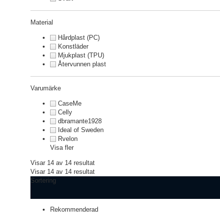
Material
Hårdplast (PC)
Konstläder
Mjukplast (TPU)
Återvunnen plast
Varumärke
CaseMe
Celly
dbramante1928
Ideal of Sweden
Rvelon
Visa fler
Visar 14 av 14 resultat
Visar 14 av 14 resultat
Sortering
Rekommenderad