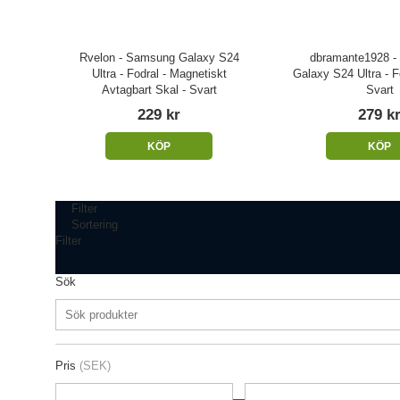
Rvelon - Samsung Galaxy S24
dbramante1928 
Ultra - Fodral - Magnetiskt
Galaxy S24 Ultra - Fo
Avtagbart Skal - Svart
Svart
229 kr
279 k
KÖP
KÖP
Filter
Sortering
Filter
Sök
Pris
(SEK)
—