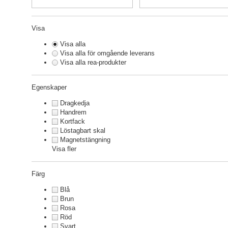
Visa
Visa alla
Visa alla för omgående leverans
Visa alla rea-produkter
Egenskaper
Dragkedja
Handrem
Kortfack
Löstagbart skal
Magnetstängning
Visa fler
Färg
Blå
Brun
Rosa
Röd
Svart