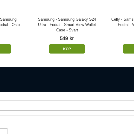
- Samsung
Samsung - Samsung Galaxy S24
Celly - Sams
dral - Oslo -
Ultra - Fodral - Smart View Wallet
- Fodral -
Case - Svart
r
549 kr
KÖP