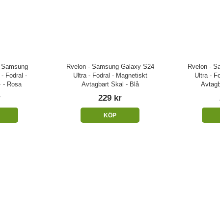
- Samsung
Rvelon - Samsung Galaxy S24
Rvelon - S
- Fodral -
Ultra - Fodral - Magnetiskt
Ultra - F
 - Rosa
Avtagbart Skal - Blå
Avtagb
r
229 kr
KÖP