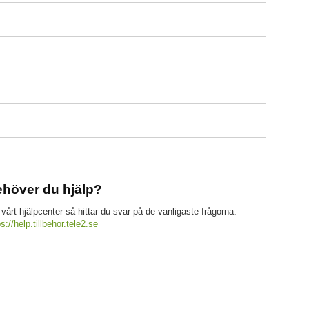
höver du hjälp?
 vårt hjälpcenter så hittar du svar på de vanligaste frågorna:
ps://help.tillbehor.tele2.se