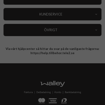
Outlet
Nyheter
KUNDSERVICE
Varumärken
Kundservice
Specialkategorier
90 dagars öppet köp
ÖVRIGT
Köpevillkor
Om oss
Retur
Om cookies
Via vårt hjälpcenter så hittar du svar på de vanligaste frågorna:
Integritetspolicy
https://help.tillbehor.tele2.se