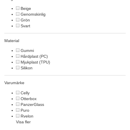
Beige
Genomskinlig
Grön
Svart
Material
Gummi
Hårdplast (PC)
Mjukplast (TPU)
Silikon
Varumärke
Celly
Otterbox
PanzerGlass
Puro
Rvelon
Visa fler