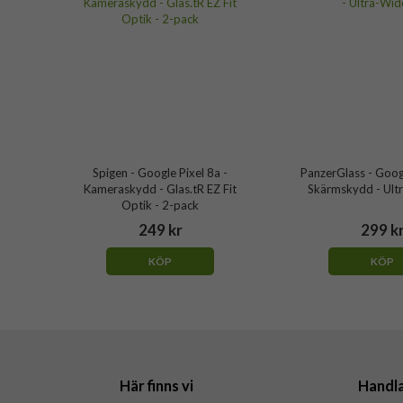
Spigen - Google Pixel 8a -
PanzerGlass - Googl
Kameraskydd - Glas.tR EZ Fit
Skärmskydd - Ultr
Optik - 2-pack
249 kr
299 k
KÖP
KÖP
Här finns vi
Handl