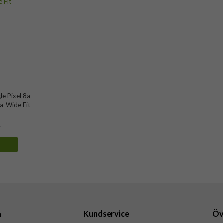
e Pixel 8a -
a-Wide Fit
r
a
Kundservice
Öv