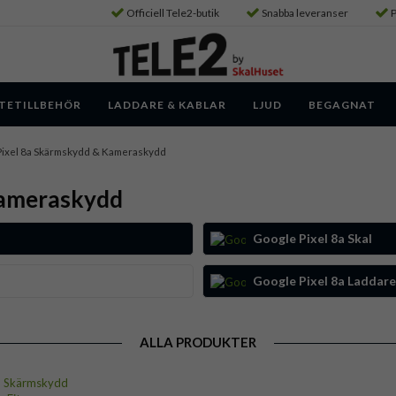
Officiell Tele2-butik
Snabba leveranser
P
TETILLBEHÖR
LADDARE & KABLAR
LJUD
BEGAGNAT
Pixel 8a Skärmskydd & Kameraskydd
Kameraskydd
Google Pixel 8a Skal
Google Pixel 8a Laddare
ALLA PRODUKTER