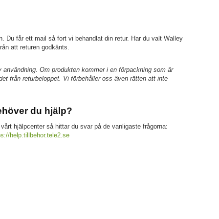
. Du får ett mail så fort vi behandlat din retur. Har du valt Walley
rån att returen godkänts.
år av användning. Om produkten kommer i en förpackning som är
t från returbeloppet. Vi förbehåller oss även rätten att inte
höver du hjälp?
 vårt hjälpcenter så hittar du svar på de vanligaste frågorna:
ps://help.tillbehor.tele2.se