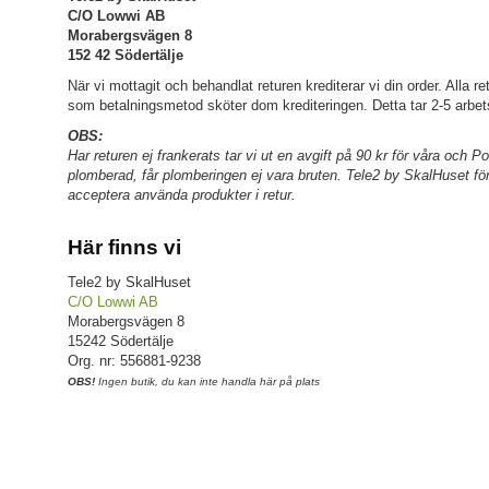
C/O Lowwi AB
Morabergsvägen 8
152 42 Södertälje
När vi mottagit och behandlat returen krediterar vi din order. Alla r
som betalningsmetod sköter dom krediteringen. Detta tar 2-5 arbets
OBS:
Har returen ej frankerats tar vi ut en avgift på 90 kr för våra o
plomberad, får plomberingen ej vara bruten. Tele2 by SkalHuset förbe
acceptera använda produkter i retur.
Här finns vi
Tele2 by SkalHuset
C/O Lowwi AB
Morabergsvägen 8
15242 Södertälje
Org. nr: 556881-9238
OBS!
Ingen butik, du kan inte handla här på plats