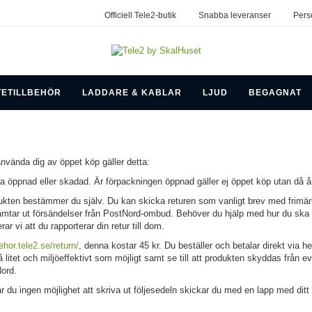
Officiell Tele2-butik
Snabba leveranser
Pers
TETILLBEHÖR
LADDARE & KABLAR
LJUD
BEGAGNAT
använda dig av öppet köp gäller detta:
ra öppnad eller skadad. Är förpackningen öppnad gäller ej öppet köp utan då å
rodukten bestämmer du själv. Du kan skicka returen som vanligt brev med frimär
tar ut försändelser från PostNord-ombud. Behöver du hjälp med hur du ska ski
vi att du rapporterar din retur till dom.
behor.tele2.se/return/
, denna kostar 45 kr. Du beställer och betalar direkt via 
 litet och miljöeffektivt som möjligt samt se till att produkten skyddas från ev
Nord.
. Har du ingen möjlighet att skriva ut följesedeln skickar du med en lapp med di