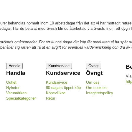
eturer behandlas normalt inom 10 arbetsdagar från det att vi har mottagit returen
dagar. Har du betalat med Swish blir du återbetald via Swish, inom ett dygn f
ch PostNords omkostnader. För att kunna ångra ditt köp får produkten ej ha sp
håller sig rätten att ta ut en avgift för eventuell värdeminskning och dra av de
Handla
Kundservice
Övrigt
Be
Handla
Kundservice
Övrigt
Via
htt
Outlet
Kundservice
Om oss
Nyheter
90 dagars öppet köp
Om cookies
Varumärken
Köpevillkor
Integritetspolicy
Specialkategorier
Retur