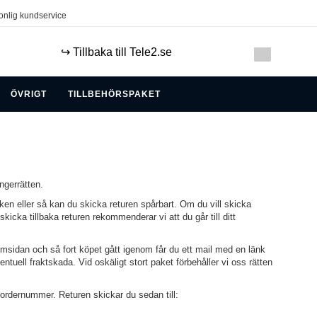
onlig kundservice
↪️ Tillbaka till Tele2.se
ÖVRIGT
TILLBEHÖRSPAKET
ngerrätten.
ken eller så kan du skicka returen spårbart. Om du vill skicka
cka tillbaka returen rekommenderar vi att du går till ditt
hemsidan och så fort köpet gått igenom får du ett mail med en länk
entuell fraktskada. Vid oskäligt stort paket förbehåller vi oss rätten
tt ordernummer. Returen skickar du sedan till: