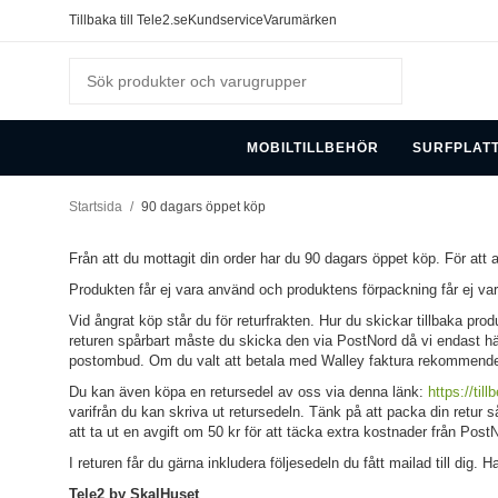
Tillbaka till Tele2.se
Kundservice
Varumärken
MOBILTILLBEHÖR
SURFPLAT
Startsida
/
90 dagars öppet köp
Från att du mottagit din order har du 90 dagars öppet köp. För att 
Produkten får ej vara använd och produktens förpackning får ej va
Vid ångrat köp står du för returfrakten. Hur du skickar tillbaka p
returen spårbart måste du skicka den via PostNord då vi endast häm
postombud. Om du valt att betala med Walley faktura rekommenderar 
Du kan även köpa en retursedel av oss via denna länk:
https://till
varifrån du kan skriva ut retursedeln. Tänk på att packa din retur så
att ta ut en avgift om 50 kr för att täcka extra kostnader från Post
I returen får du gärna inkludera följesedeln du fått mailad till dig
Tele2 by SkalHuset