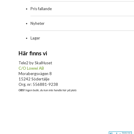
Pris fallande
Nyheter
Lager
Här finns vi
Tele2 by SkalHuset
C/O Lowwi AB
Morabergsvägen 8
15242 Södertälje
Org. nr: 556881-9238
OBS!
Ingen butik, du kan inte handla här på plats