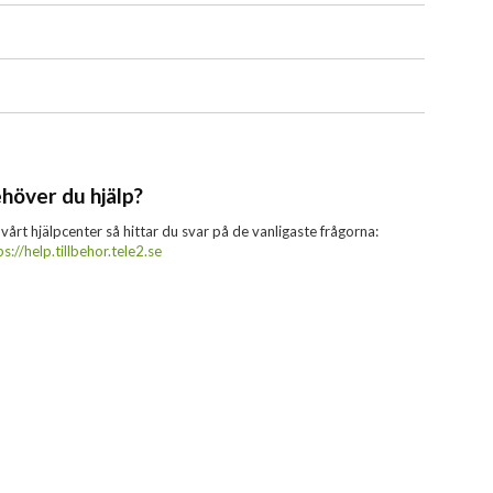
höver du hjälp?
 vårt hjälpcenter så hittar du svar på de vanligaste frågorna:
ps://help.tillbehor.tele2.se