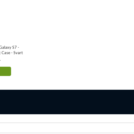
Galaxy S7 -
 Case - Svart
r