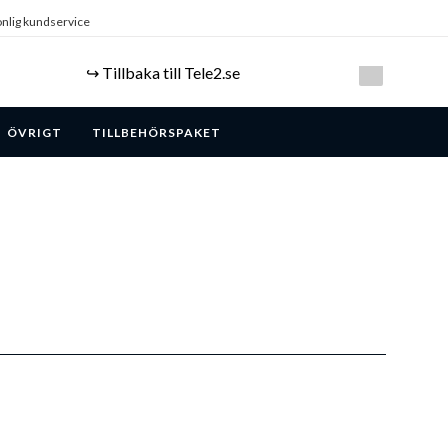
nlig kundservice
↪️ Tillbaka till Tele2.se
ÖVRIGT
TILLBEHÖRSPAKET