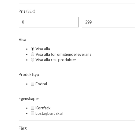
Pris
(SEK)
—
Visa
Visa alla
Visa alla för omgående leverans
Visa alla rea-produkter
Produkttyp
Fodral
Egenskaper
Kortfack
Löstagbart skal
Färg