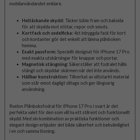
mobilanvändandet enklare.
Heltäckande skydd:
Täcker både fram och baksida
för att skydda mot stötar, repor och smuts.
Kortfack och sedelficka:
4st inbyggda fack för kort
och kontanter gör det enkelt att lämna plånboken
hemma.
Exakt passform:
Speciellt designat för iPhone 17 Pro
med exakta utskärningar för knappar och portar.
Magnetisk stängning:
Säkerställer att fodralet hålls
stängt och skyddar skärmen när det inte används.
Hållbar konstruktion:
Tillverkat av slitstarkt material
som står emot dagligt slitage och ger långvarig
användning.
Rvelon Plånboksfodral för iPhone 17 Pro i svart är det
perfekta valet för den som vill ha ett stilrent och funktionellt
skydd. Med sin kombination av praktiska funktioner och
elegant design erbjuder det både säkerhet och bekvämlighet
i en och samma lösning.