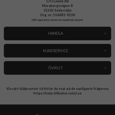
C/O Lowwi AB
Morabergsvägen 8
15242 Södertälje
Org. nr: 556881-9238
OBS!
Ingen butik, du kan inte handla här på plats
HANDLA
Outlet
Nyheter
KUNDSERVICE
Varumärken
Kundservice
Specialkategorier
90 dagars öppet köp
ÖVRIGT
Köpevillkor
Om oss
Retur
Om cookies
Via vårt hjälpcenter så hittar du svar på de vanligaste frågorna:
Integritetspolicy
https://help.tillbehor.tele2.se