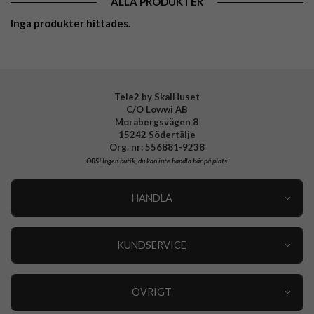
ALLA PRODUKTER
Inga produkter hittades.
Tele2 by SkalHuset
C/O Lowwi AB
Morabergsvägen 8
15242 Södertälje
Org. nr: 556881-9238
OBS!
Ingen butik, du kan inte handla här på plats
HANDLA
Outlet
Nyheter
KUNDSERVICE
Varumärken
Kundservice
Specialkategorier
90 dagars öppet köp
ÖVRIGT
Köpevillkor