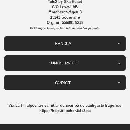
Tele2 by SkalHuset
C/O Lowwi AB
Morabergsvägen 8
15242 Södertälje
Org. nr: 556881-9238
OBS!
Ingen butik, du kan inte handla här på plats
HANDLA
Outlet
Nyheter
KUNDSERVICE
Varumärken
Kundservice
Specialkategorier
90 dagars öppet köp
ÖVRIGT
Köpevillkor
Om oss
Retur
Om cookies
Via vårt hjälpcenter så hittar du svar på de vanligaste frågorna:
Integritetspolicy
https://help.tillbehor.tele2.se