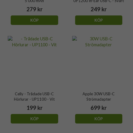
5 000 mAh
UP1200 In-Ear USB-C - Svart
279 kr
249 kr
KÖP
KÖP
Celly - Trådade USB-C
Apple 30W USB-C
Hörlurar - UP1100 - Vit
Strömadapter
199 kr
699 kr
KÖP
KÖP