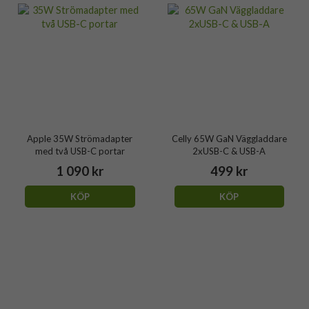
Apple 35W Strömadapter
Celly 65W GaN Väggladdare
med två USB-C portar
2xUSB-C & USB-A
1 090 kr
499 kr
KÖP
KÖP