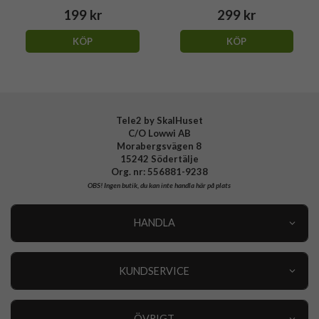
199 kr
299 kr
KÖP
KÖP
Tele2 by SkalHuset
C/O Lowwi AB
Morabergsvägen 8
15242 Södertälje
Org. nr: 556881-9238
OBS!
Ingen butik, du kan inte handla här på plats
HANDLA
Outlet
Nyheter
KUNDSERVICE
Varumärken
Kundservice
Specialkategorier
90 dagars öppet köp
ÖVRIGT