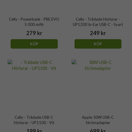
Celly - Powerbank - PBE EVO
Celly - Trådade Hörlurar -
5 000 mAh
UP1200 In-Ear USB-C - Svart
279 kr
249 kr
KÖP
KÖP
Celly - Trådade USB-C
Apple 30W USB-C
Hörlurar - UP1100 - Vit
Strömadapter
199 kr
699 kr