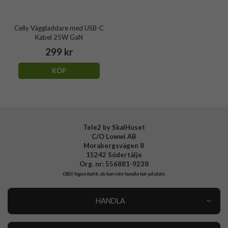
Celly Väggladdare med USB-C
Kabel 25W GaN
299 kr
KÖP
Tele2 by SkalHuset
C/O Lowwi AB
Morabergsvägen 8
15242 Södertälje
Org. nr: 556881-9238
OBS!
Ingen butik, du kan inte handla här på plats
HANDLA
Outlet