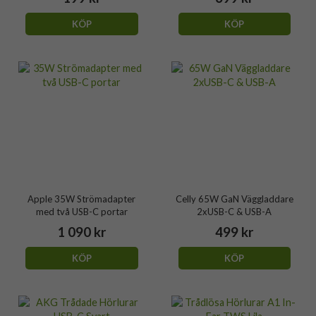
KÖP
KÖP
Apple 35W Strömadapter
Celly 65W GaN Väggladdare
med två USB-C portar
2xUSB-C & USB-A
1 090 kr
499 kr
KÖP
KÖP