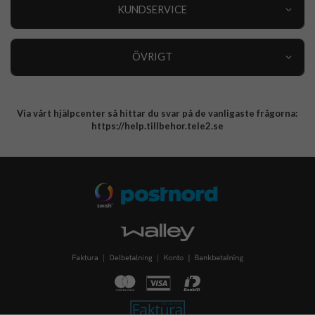
Nyheter
KUNDSERVICE
Varumärken
Kundservice
Specialkategorier
90 dagars öppet köp
ÖVRIGT
Köpevillkor
Om oss
Retur
Om cookies
Via vårt hjälpcenter så hittar du svar på de vanligaste frågorna:
Integritetspolicy
https://help.tillbehor.tele2.se