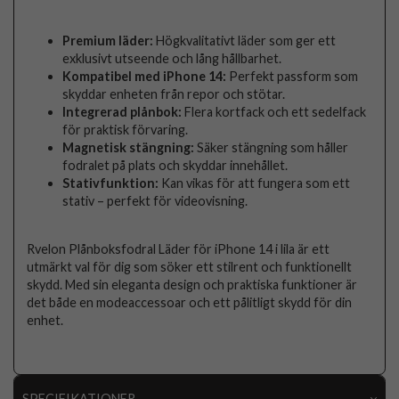
Premium läder:
Högkvalitativt läder som ger ett
exklusivt utseende och lång hållbarhet.
Kompatibel med iPhone 14:
Perfekt passform som
skyddar enheten från repor och stötar.
Integrerad plånbok:
Flera kortfack och ett sedelfack
för praktisk förvaring.
Magnetisk stängning:
Säker stängning som håller
fodralet på plats och skyddar innehållet.
Stativfunktion:
Kan vikas för att fungera som ett
stativ – perfekt för videovisning.
Rvelon Plånboksfodral Läder för iPhone 14 i lila är ett
utmärkt val för dig som söker ett stilrent och funktionellt
skydd. Med sin eleganta design och praktiska funktioner är
det både en modeaccessoar och ett pålitligt skydd för din
enhet.
SPECIFIKATIONER