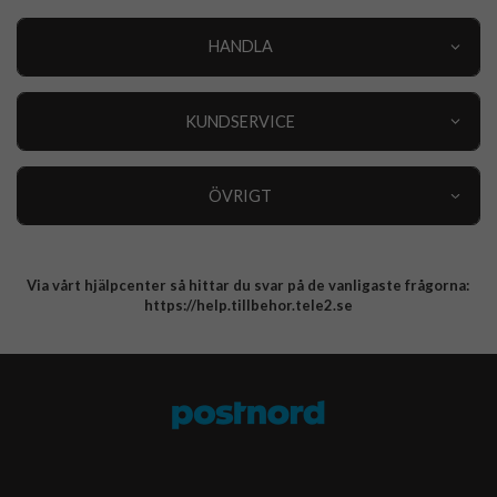
HANDLA
Outlet
Nyheter
KUNDSERVICE
Varumärken
Kundservice
Specialkategorier
90 dagars öppet köp
ÖVRIGT
Köpevillkor
Om oss
Retur
Om cookies
Via vårt hjälpcenter så hittar du svar på de vanligaste frågorna:
Integritetspolicy
https://help.tillbehor.tele2.se