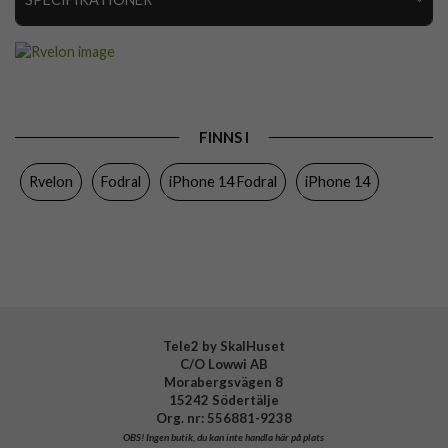
Artikelnummer
111132
Passar till
iPhone 14
Produkttyp
Fodral
FINNS I
Egenskaper
Kortfack
Rvelon
Fodral
iPhone 14 Fodral
iPhone 14
Färg
Lila
Material
Äkta läder
Varumärke
Rvelon
Tillverkarens art nr
4895225830763
Tele2 by SkalHuset
C/O Lowwi AB
Morabergsvägen 8
15242 Södertälje
Org. nr: 556881-9238
OBS!
Ingen butik, du kan inte handla här på plats