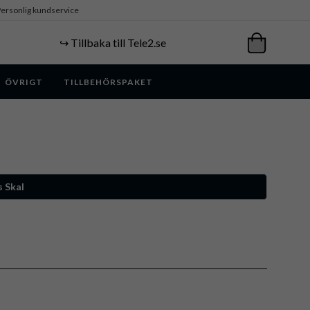
ersonlig kundservice
↪️ Tillbaka till Tele2.se
ÖVRIGT
TILLBEHÖRSPAKET
 Skal