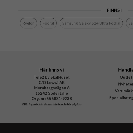
Produkttyp
FINNS I
Egenskaper
Ko
Färg
Rvelon
Fodral
Samsung Galaxy S24 Ultra Fodral
Sa
Material
Varumärke
Tillverkarens art nr
Här finns vi
Handl
Tele2 by SkalHuset
Outlet
C/O Lowwi AB
Nyhete
Morabergsvägen 8
Varumärk
15242 Södertälje
Specialkate
Org. nr: 556881-9238
OBS!
Ingen butik, du kan inte handla här på plats