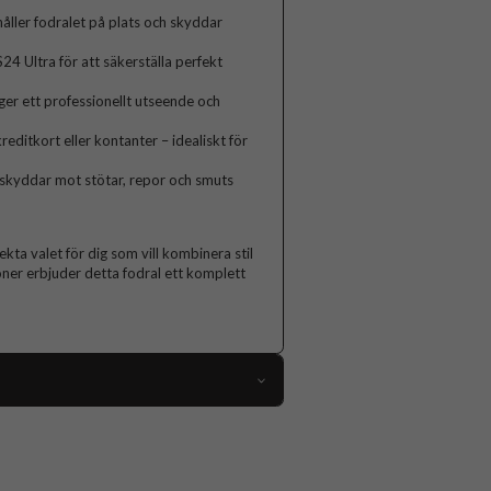
åller fodralet på plats och skyddar
4 Ultra för att säkerställa perfekt
ger ett professionellt utseende och
reditkort eller kontanter – idealiskt för
 skyddar mot stötar, repor och smuts
ta valet för dig som vill kombinera stil
oner erbjuder detta fodral ett komplett
112749
Samsung Galaxy S24 Ultra