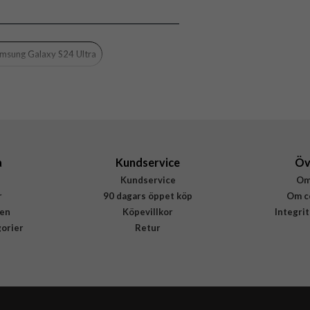
Fodral
rtfack, Löstagbart skal, Magnetstängning
Blå
msung Galaxy S24 Ultra
Konstläder
Rvelon
4895225858200
a
Kundservice
Öv
Kundservice
Om
r
90 dagars öppet köp
Om c
en
Köpevillkor
Integri
gorier
Retur