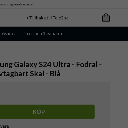
ersonlig kundservice
↪️ Tillbaka till Tele2.se
ÖVRIGT
TILLBEHÖRSPAKET
ung Galaxy S24 Ultra - Fodral -
tagbart Skal - Blå
KÖP
svara