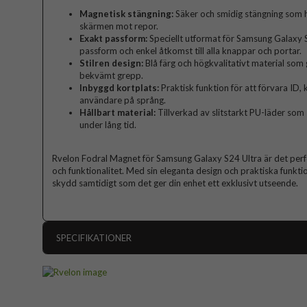
Magnetisk stängning:
Säker och smidig stängning som h
skärmen mot repor.
Exakt passform:
Speciellt utformat för Samsung Galaxy S2
passform och enkel åtkomst till alla knappar och portar.
Stilren design:
Blå färg och högkvalitativt material som 
bekvämt grepp.
Inbyggd kortplats:
Praktisk funktion för att förvara ID, k
användare på språng.
Hållbart material:
Tillverkad av slitstarkt PU-läder som
under lång tid.
Rvelon Fodral Magnet för Samsung Galaxy S24 Ultra är det perfek
och funktionalitet. Med sin eleganta design och praktiska funkti
skydd samtidigt som det ger din enhet ett exklusivt utseende.
SPECIFIKATIONER
Artikelnummer
Passar till