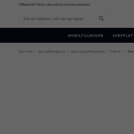
Tillbaka till Tele2.se
Kundservice
Varumärken
MOBILTILLBEHÖR
SURFPLAT
Startsida
/
Specialkategorier
/
Egenskapskategorier
/
Fodral
/
- Sam