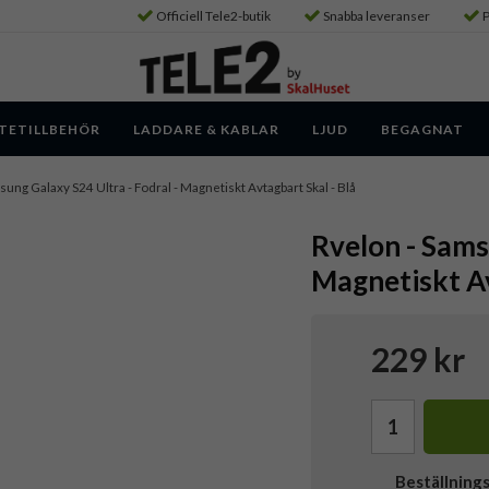
Officiell Tele2-butik
Snabba leveranser
P
TETILLBEHÖR
LADDARE & KABLAR
LJUD
BEGAGNAT
sung Galaxy S24 Ultra - Fodral - Magnetiskt Avtagbart Skal - Blå
Rvelon - Sams
Magnetiskt Av
229 kr
Beställning