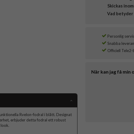
Skickas inom
Vad betyder 
Personlig servi
Snabba leverans
Officiell Tele2-
När kan jag få min 
ktionella Rvelon-fodral i blått. Designat
het, erbjuder detta fodral ett robust
 look.