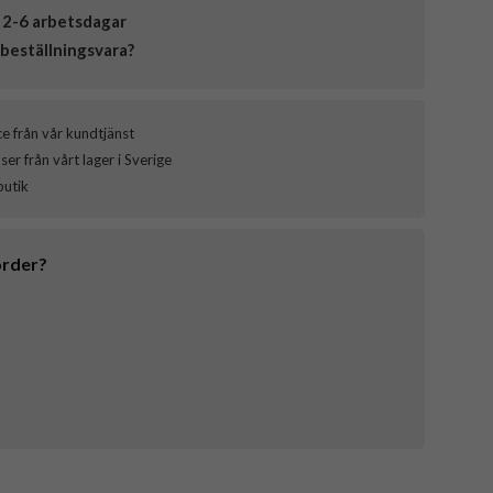
 2-6 arbetsdagar
beställningsvara?
ce från vår kundtjänst
er från vårt lager i Sverige
butik
order?