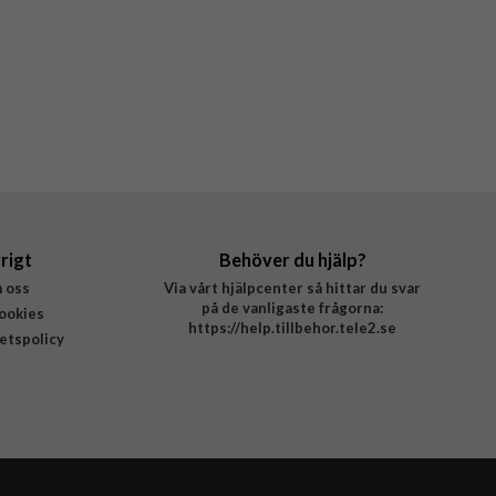
rigt
Behöver du hjälp?
 oss
Via vårt hjälpcenter så hittar du svar
på de vanligaste frågorna:
ookies
https://help.tillbehor.tele2.se
tetspolicy