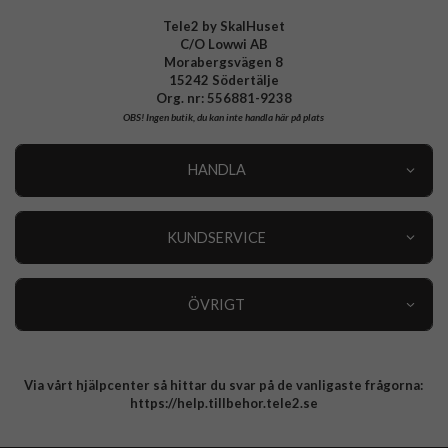
Tele2 by SkalHuset
C/O Lowwi AB
Morabergsvägen 8
15242 Södertälje
Org. nr: 556881-9238
OBS!
Ingen butik, du kan inte handla här på plats
HANDLA
Outlet
Nyheter
KUNDSERVICE
Varumärken
Kundservice
Specialkategorier
90 dagars öppet köp
ÖVRIGT
Köpevillkor
Om oss
Retur
Om cookies
Via vårt hjälpcenter så hittar du svar på de vanligaste frågorna:
Integritetspolicy
https://help.tillbehor.tele2.se