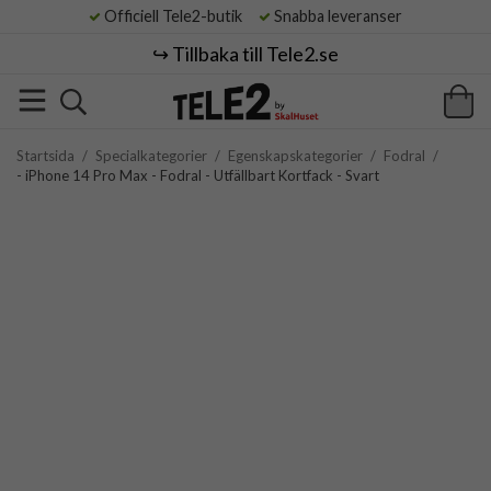
Officiell Tele2-butik
Snabba leveranser
↪️ Tillbaka till Tele2.se
Startsida
/
Specialkategorier
/
Egenskapskategorier
/
Fodral
/
- iPhone 14 Pro Max - Fodral - Utfällbart Kortfack - Svart