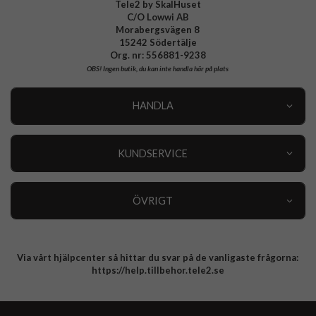
Tele2 by SkalHuset
C/O Lowwi AB
Morabergsvägen 8
15242 Södertälje
Org. nr: 556881-9238
OBS!
Ingen butik, du kan inte handla här på plats
HANDLA
Outlet
Nyheter
KUNDSERVICE
Varumärken
Kundservice
Specialkategorier
90 dagars öppet köp
ÖVRIGT
Köpevillkor
Om oss
Retur
Om cookies
Via vårt hjälpcenter så hittar du svar på de vanligaste frågorna:
Integritetspolicy
https://help.tillbehor.tele2.se