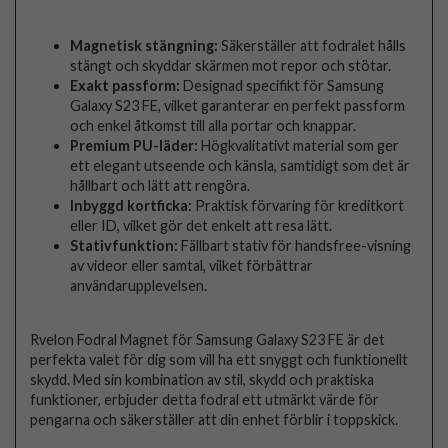
Magnetisk stängning:
Säkerställer att fodralet hålls
stängt och skyddar skärmen mot repor och stötar.
Exakt passform:
Designad specifikt för Samsung
Galaxy S23 FE, vilket garanterar en perfekt passform
och enkel åtkomst till alla portar och knappar.
Premium PU-läder:
Högkvalitativt material som ger
ett elegant utseende och känsla, samtidigt som det är
hållbart och lätt att rengöra.
Inbyggd kortficka:
Praktisk förvaring för kreditkort
eller ID, vilket gör det enkelt att resa lätt.
Stativfunktion:
Fällbart stativ för handsfree-visning
av videor eller samtal, vilket förbättrar
användarupplevelsen.
Rvelon Fodral Magnet för Samsung Galaxy S23 FE är det
perfekta valet för dig som vill ha ett snyggt och funktionellt
skydd. Med sin kombination av stil, skydd och praktiska
funktioner, erbjuder detta fodral ett utmärkt värde för
pengarna och säkerställer att din enhet förblir i toppskick.