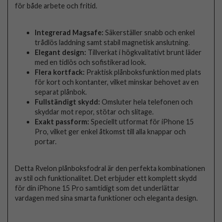
för både arbete och fritid.
Integrerad Magsafe:
Säkerställer snabb och enkel
trådlös laddning samt stabil magnetisk anslutning.
Elegant design:
Tillverkat i högkvalitativt brunt läder
med en tidlös och sofistikerad look.
Flera kortfack:
Praktisk plånboksfunktion med plats
för kort och kontanter, vilket minskar behovet av en
separat plånbok.
Fullständigt skydd:
Omsluter hela telefonen och
skyddar mot repor, stötar och slitage.
Exakt passform:
Speciellt utformat för iPhone 15
Pro, vilket ger enkel åtkomst till alla knappar och
portar.
Detta Rvelon plånboksfodral är den perfekta kombinationen
av stil och funktionalitet. Det erbjuder ett komplett skydd
för din iPhone 15 Pro samtidigt som det underlättar
vardagen med sina smarta funktioner och eleganta design.