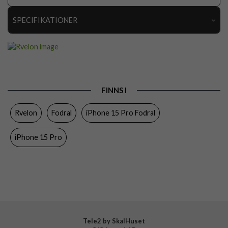
SPECIFIKATIONER
Artikelnummer
112641
Passar till
iPhone 15 Pro
Produkttyp
Fodral
FINNS I
Egenskaper
Kortfack, Magnetstängning, MagSafe-
kompatibel
Rvelon
Fodral
iPhone 15 Pro Fodral
Färg
Brun
iPhone 15 Pro
Material
Konstläder
Varumärke
Rvelon
Tillverkarens art nr
4895225850198
Tele2 by SkalHuset