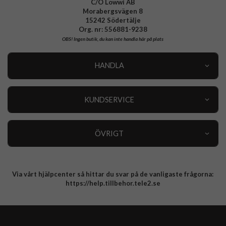
C/O Lowwi AB
Morabergsvägen 8
15242 Södertälje
Org. nr: 556881-9238
OBS!
Ingen butik, du kan inte handla här på plats
HANDLA
Outlet
Nyheter
KUNDSERVICE
Varumärken
Kundservice
Specialkategorier
90 dagars öppet köp
ÖVRIGT
Köpevillkor
Om oss
Retur
Om cookies
Via vårt hjälpcenter så hittar du svar på de vanligaste frågorna:
Integritetspolicy
https://help.tillbehor.tele2.se