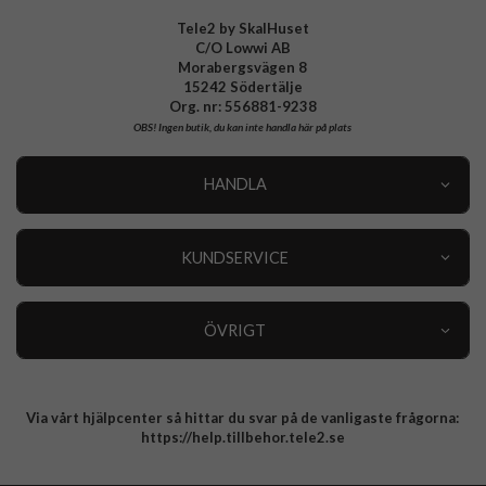
Tele2 by SkalHuset
C/O Lowwi AB
Morabergsvägen 8
15242 Södertälje
Org. nr: 556881-9238
OBS!
Ingen butik, du kan inte handla här på plats
HANDLA
Outlet
Nyheter
KUNDSERVICE
Varumärken
Kundservice
Specialkategorier
90 dagars öppet köp
ÖVRIGT
Köpevillkor
Om oss
Retur
Om cookies
Via vårt hjälpcenter så hittar du svar på de vanligaste frågorna:
Integritetspolicy
https://help.tillbehor.tele2.se