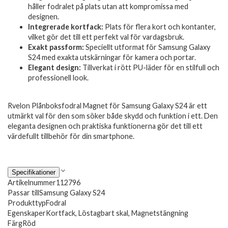
håller fodralet på plats utan att kompromissa med
designen.
Integrerade kortfack:
Plats för flera kort och kontanter,
vilket gör det till ett perfekt val för vardagsbruk.
Exakt passform:
Speciellt utformat för Samsung Galaxy
S24 med exakta utskärningar för kamera och portar.
Elegant design:
Tillverkat i rött PU-läder för en stilfull och
professionell look.
Rvelon Plånboksfodral Magnet för Samsung Galaxy S24 är ett
utmärkt val för den som söker både skydd och funktion i ett. Den
eleganta designen och praktiska funktionerna gör det till ett
värdefullt tillbehör för din smartphone.
Specifikationer
Artikelnummer
112796
Passar till
Samsung Galaxy S24
Produkttyp
Fodral
Egenskaper
Kortfack, Löstagbart skal, Magnetstängning
Färg
Röd