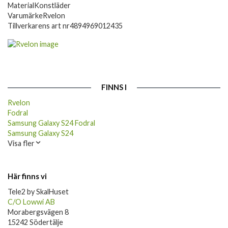
Material
Konstläder
Varumärke
Rvelon
Tillverkarens art nr
4894969012435
FINNS I
Rvelon
Fodral
Samsung Galaxy S24 Fodral
Samsung Galaxy S24
Visa fler
Här finns vi
Tele2 by SkalHuset
C/O Lowwi AB
Morabergsvägen 8
15242 Södertälje