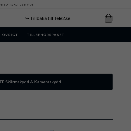
ersonlig kundservice
↪️ Tillbaka till Tele2.se
ÖVRIGT
TILLBEHÖRSPAKET
7 FE Skärmskydd & Kameraskydd