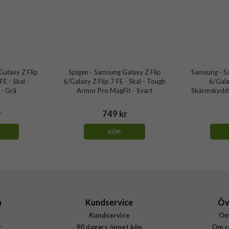
alaxy Z Flip
Spigen - Samsung Galaxy Z Flip
Samsung - S
FE - Skal -
6/Galaxy Z Flip 7 FE - Skal - Tough
6/Gala
 - Grå
Armor Pro MagFit - Svart
Skärmskydd -
r
749 kr
KÖP
a
Kundservice
Öv
Kundservice
Om
r
90 dagars öppet köp
Om c