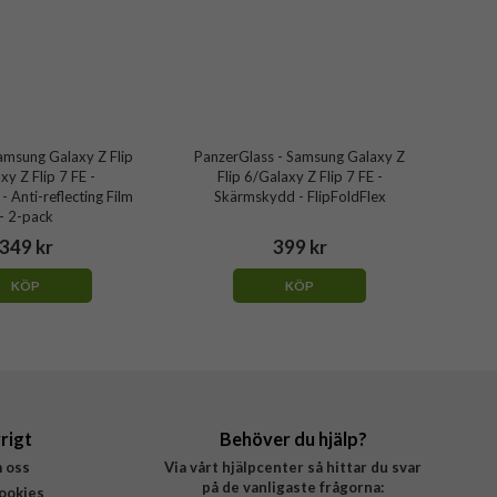
amsung Galaxy Z Flip
PanzerGlass - Samsung Galaxy Z
xy Z Flip 7 FE -
Flip 6/Galaxy Z Flip 7 FE -
 Anti-reflecting Film
Skärmskydd - FlipFoldFlex
- 2-pack
349 kr
399 kr
KÖP
KÖP
rigt
Behöver du hjälp?
 oss
Via vårt hjälpcenter så hittar du svar
på de vanligaste frågorna:
ookies