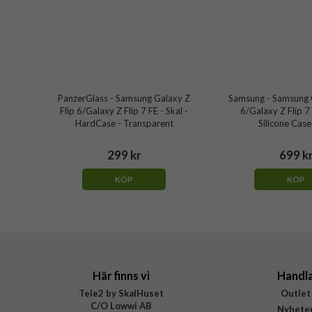
PanzerGlass - Samsung Galaxy Z
Samsung - Samsung G
Flip 6/Galaxy Z Flip 7 FE - Skal -
6/Galaxy Z Flip 7 
HardCase - Transparent
Silicone Case
299 kr
699 k
KÖP
KÖP
Här finns vi
Handl
Tele2 by SkalHuset
Outlet
C/O Lowwi AB
Nyhete