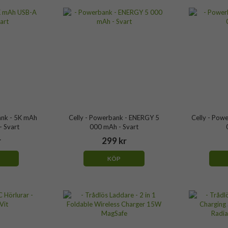
ank - 5K mAh
Celly - Powerbank - ENERGY 5
Celly - Pow
 Svart
000 mAh - Svart
r
299 kr
KÖP