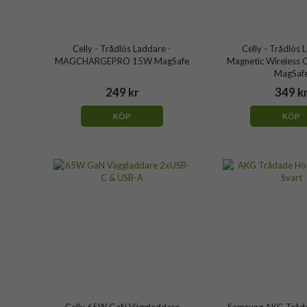
Celly - Trådlös Laddare -
Celly - Trådlös 
MAGCHARGEPRO 15W MagSafe
Magnetic Wireless 
MagSaf
249 kr
349 k
KÖP
KÖP