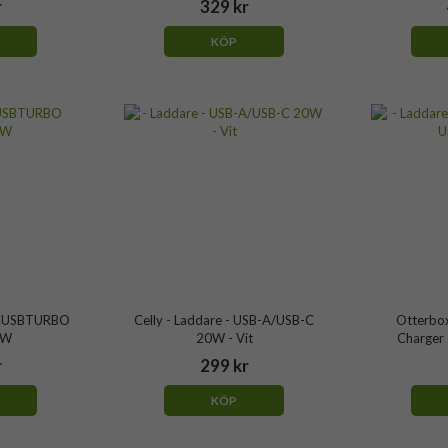
r
329 kr
KÖP
 TCUSBTURBO
Celly - Laddare - USB-A/USB-C
Otterbox
2W
20W - Vit
Charger
r
299 kr
KÖP