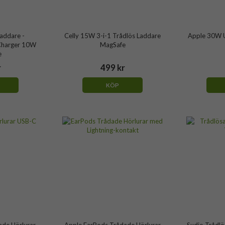
Laddare -
Celly 15W 3-i-1 Trådlös Laddare
Apple 30W 
Charger 10W
MagSafe
e
r
499 kr
KÖP