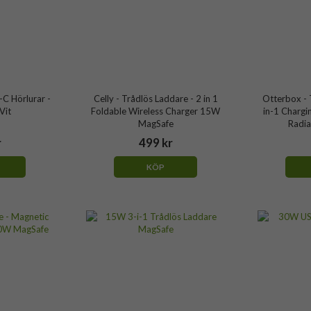
-C Hörlurar -
Celly - Trådlös Laddare - 2 in 1
Otterbox - 
Vit
Foldable Wireless Charger 15W
in-1 Chargi
MagSafe
Radia
r
499 kr
KÖP