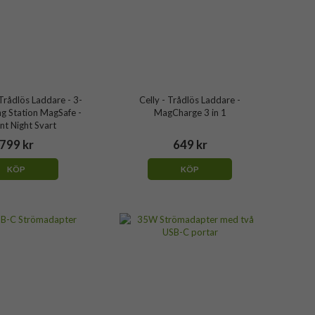
Trådlös Laddare - 3-
Celly - Trådlös Laddare -
ng Station MagSafe -
MagCharge 3 in 1
nt Night Svart
799 kr
649 kr
KÖP
KÖP