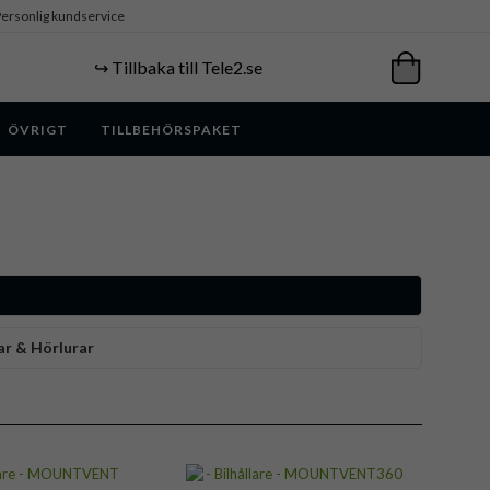
ersonlig kundservice
↪️ Tillbaka till Tele2.se
ÖVRIGT
TILLBEHÖRSPAKET
ar & Hörlurar