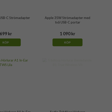
USB-C Strömadapter
Apple 35W Strömadapter med
två USB-C portar
699 kr
1 090 kr
KÖP
KÖP