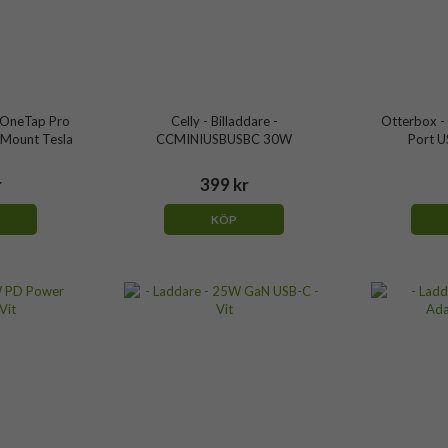
 - OneTap Pro
Celly - Billaddare -
Otterbox - 
 Mount Tesla
CCMINIUSBUSBC 30W
Port U
r
399 kr
KÖP