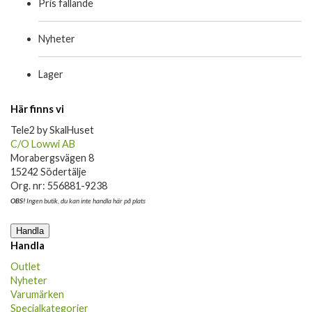
Pris fallande
Nyheter
Lager
Här finns vi
Tele2 by SkalHuset
C/O Lowwi AB
Morabergsvägen 8
15242 Södertälje
Org. nr: 556881-9238
OBS!
Ingen butik, du kan inte handla här på plats
Handla
Handla
Outlet
Nyheter
Varumärken
Specialkategorier