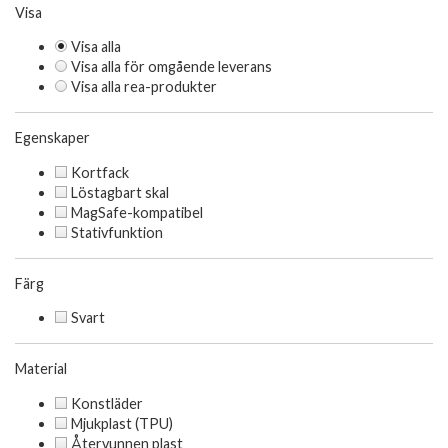
Visa
Visa alla
Visa alla för omgående leverans
Visa alla rea-produkter
Egenskaper
Kortfack
Löstagbart skal
MagSafe-kompatibel
Stativfunktion
Färg
Svart
Material
Konstläder
Mjukplast (TPU)
Återvunnen plast