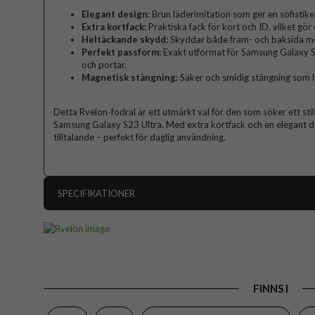
Elegant design:
Brun läderimitation som ger en sofistike
Extra kortfack:
Praktiska fack för kort och ID, vilket g
Heltäckande skydd:
Skyddar både fram- och baksida mot
Perfekt passform:
Exakt utformat för Samsung Galaxy S
och portar.
Magnetisk stängning:
Säker och smidig stängning som hå
Detta Rvelon-fodral är ett utmärkt val för den som söker ett stil
Samsung Galaxy S23 Ultra. Med extra kortfack och en elegant de
tilltalande – perfekt för daglig användning.
SPECIFIKATIONER
Artikelnummer
Passar till
Produkttyp
FINNS I
Egenskaper
Färg