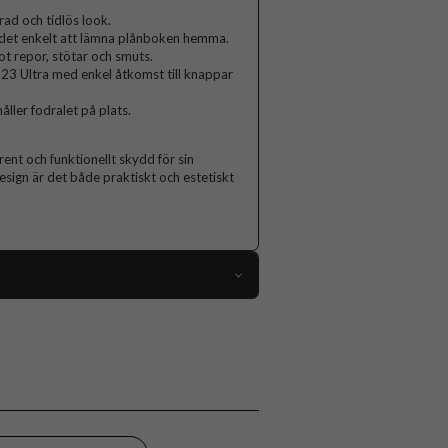
rad och tidlös look.
ör det enkelt att lämna plånboken hemma.
 repor, stötar och smuts.
23 Ultra med enkel åtkomst till knappar
ller fodralet på plats.
rent och funktionellt skydd för sin
sign är det både praktiskt och estetiskt
112591
Samsung Galaxy S23 Ultra
Fodral
Kortfack, Magnetstängning
Brun