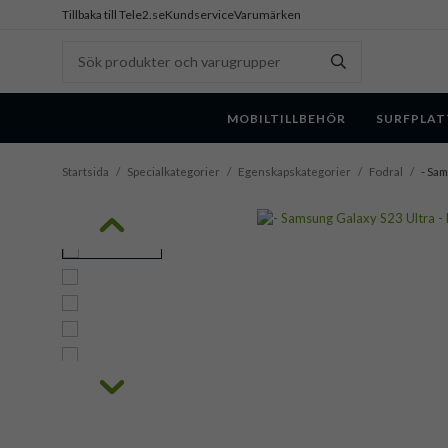
Tillbaka till Tele2.se
Kundservice
Varumärken
MOBILTILLBEHÖR
SURFPLAT
Startsida
/
Specialkategorier
/
Egenskapskategorier
/
Fodral
/
- Sam