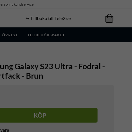
ersonlig kundservice
↪️ Tillbaka till Tele2.se
ÖVRIGT
TILLBEHÖRSPAKET
ung Galaxy S23 Ultra - Fodral -
rtfack - Brun
KÖP
svara