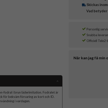
Skickas inom
Vad betyder 
Personlig servi
Snabba leverans
Officiell Tele2-
När kan jag få min 
fodral i brun läderimitation. Fodralet är
ack för bekväm förvaring av kort och ID.
nvändning i vardagen.