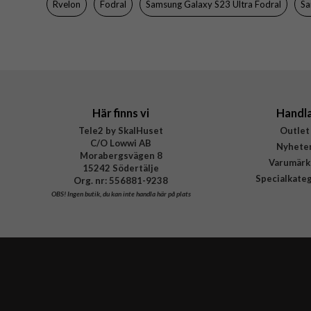
Rvelon
Fodral
Samsung Galaxy S23 Ultra Fodral
Sa
Material
Varumärke
Tillverkarens art nr
Här finns vi
Handl
Tele2 by SkalHuset
Outlet
C/O Lowwi AB
Nyhete
Morabergsvägen 8
Varumärk
15242 Södertälje
Specialkate
Org. nr: 556881-9238
OBS!
Ingen butik, du kan inte handla här på plats