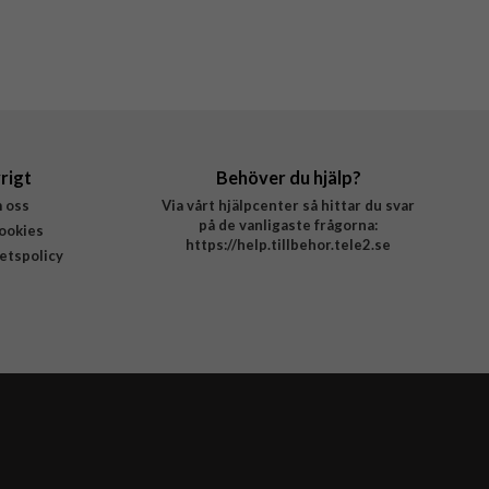
rigt
Behöver du hjälp?
 oss
Via vårt hjälpcenter så hittar du svar
på de vanligaste frågorna:
ookies
https://help.tillbehor.tele2.se
tetspolicy