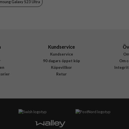
msung Galaxy S23 Ultra
Konstläder
Rvelon
4895225840090
a
Kundservice
Öv
Kundservice
Om
r
90 dagars öppet köp
Om c
en
Köpevillkor
Integri
gorier
Retur