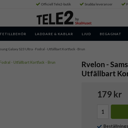
Officiell Tele2-butik
Snabba leveranser
P
TETILLBEHÖR
LADDARE & KABLAR
LJUD
BEGAGNAT
sung Galaxy S23 Ultra - Fodral - Utfällbart Kortfack - Brun
Rvelon - Sams
Utfällbart Ko
179 kr
Beställning