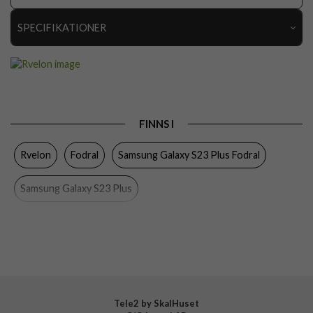
SPECIFIKATIONER
Artikelnummer
112584
Passar till
Samsung Galaxy S23 Plus
Produkttyp
Fodral
FINNS I
Egenskaper
Kortfack, Löstagbart skal, Magnetstängning
Rvelon
Fodral
Samsung Galaxy S23 Plus Fodral
Färg
Svart
Material
Konstläder
Samsung Galaxy S23 Plus
Varumärke
Rvelon
Tillverkarens art nr
4895225840021
Tele2 by SkalHuset