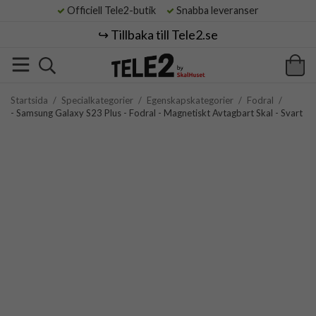
Officiell Tele2-butik
Snabba leveranser
↪️ Tillbaka till Tele2.se
Startsida
/
Specialkategorier
/
Egenskapskategorier
/
Fodral
/
- Samsung Galaxy S23 Plus - Fodral - Magnetiskt Avtagbart Skal - Svart