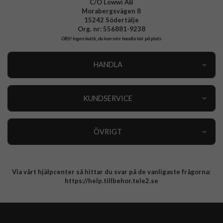
C/O Lowwi AB
Morabergsvägen 8
15242 Södertälje
Org. nr: 556881-9238
OBS!
Ingen butik, du kan inte handla här på plats
HANDLA
Outlet
Nyheter
KUNDSERVICE
Varumärken
Kundservice
Specialkategorier
90 dagars öppet köp
ÖVRIGT
Köpevillkor
Om oss
Retur
Om cookies
Via vårt hjälpcenter så hittar du svar på de vanligaste frågorna:
Integritetspolicy
https://help.tillbehor.tele2.se