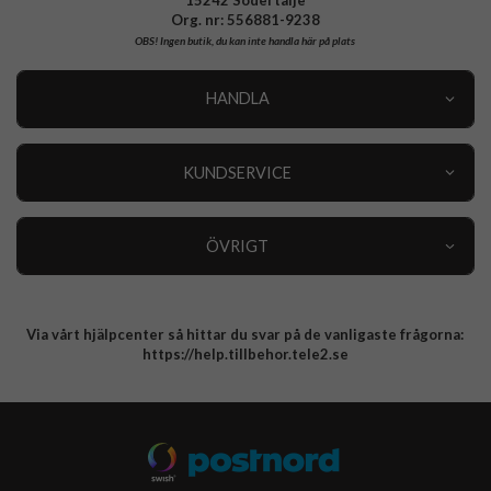
Org. nr: 556881-9238
OBS!
Ingen butik, du kan inte handla här på plats
HANDLA
Outlet
Nyheter
KUNDSERVICE
Varumärken
Kundservice
Specialkategorier
90 dagars öppet köp
ÖVRIGT
Köpevillkor
Om oss
Retur
Om cookies
Via vårt hjälpcenter så hittar du svar på de vanligaste frågorna:
Integritetspolicy
https://help.tillbehor.tele2.se