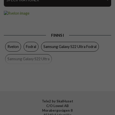
Artikelnummer
112413
Passar till
Samsung Galaxy S22 Ultra
Produkttyp
Fodral
FINNS I
Egenskaper
Kortfack, Magnetstängning
Rvelon
Fodral
Samsung Galaxy S22 Ultra Fodral
Färg
Brun
Material
Konstläder
Samsung Galaxy S22 Ultra
Varumärke
Rvelon
Tillverkarens art nr
4895225821808
Tele2 by SkalHuset
C/O Lowwi AB
Morabergsvägen 8
15242 Södertälje