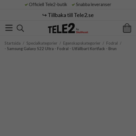
Officiell Tele2-butik
Snabba leveranser
↪️ Tillbaka till Tele2.se
Startsida
/
Specialkategorier
/
Egenskapskategorier
/
Fodral
/
- Samsung Galaxy S22 Ultra - Fodral - Utfällbart Kortfack - Brun