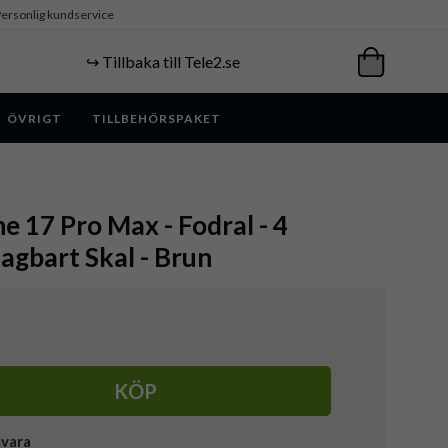
ersonlig kundservice
↪️ Tillbaka till Tele2.se
ÖVRIGT
TILLBEHÖRSPAKET
e 17 Pro Max - Fodral - 4
agbart Skal - Brun
KÖP
svara