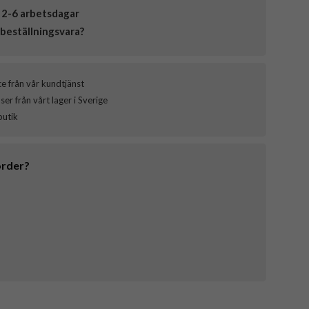
 2-6 arbetsdagar
beställningsvara?
ce från vår kundtjänst
er från vårt lager i Sverige
butik
order?