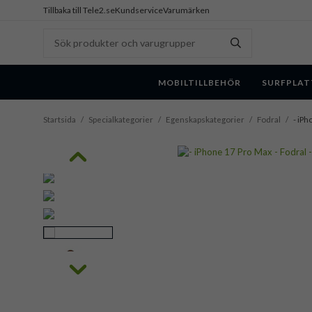
Tillbaka till Tele2.se
Kundservice
Varumärken
MOBILTILLBEHÖR
SURFPLAT
Startsida
/
Specialkategorier
/
Egenskapskategorier
/
Fodral
/
- iPh