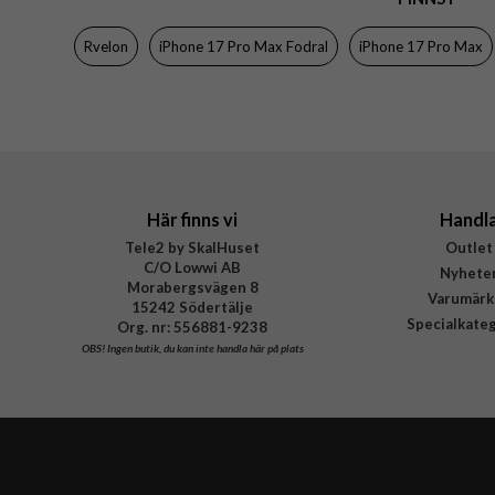
Färg
Rvelon
iPhone 17 Pro Max Fodral
iPhone 17 Pro Max
Material
Varumärke
Tillverkarens art nr
Här finns vi
Handl
Tele2 by SkalHuset
Outlet
C/O Lowwi AB
Nyhete
Morabergsvägen 8
Varumärk
15242 Södertälje
Specialkate
Org. nr: 556881-9238
OBS!
Ingen butik, du kan inte handla här på plats