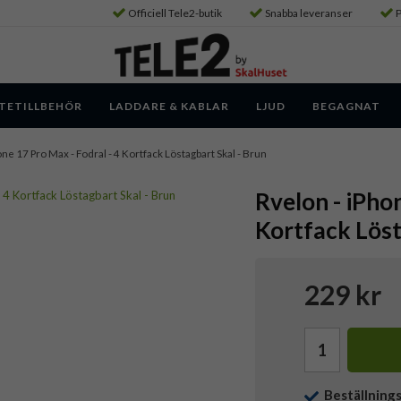
Officiell Tele2-butik
Snabba leveranser
P
TETILLBEHÖR
LADDARE & KABLAR
LJUD
BEGAGNAT
one 17 Pro Max - Fodral - 4 Kortfack Löstagbart Skal - Brun
Rvelon - iPhon
Kortfack Löst
229 kr
Beställning