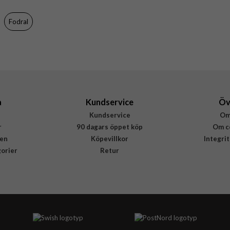
Brun
Fodral
Konstläder
Rvelon
4894969103249
a
Kundservice
Öv
Kundservice
Om
r
90 dagars öppet köp
Om c
en
Köpevillkor
Integri
gorier
Retur