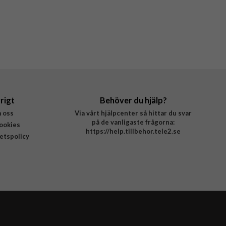
rigt
Behöver du hjälp?
 oss
Via vårt hjälpcenter så hittar du svar
på de vanligaste frågorna:
ookies
https://help.tillbehor.tele2.se
tetspolicy