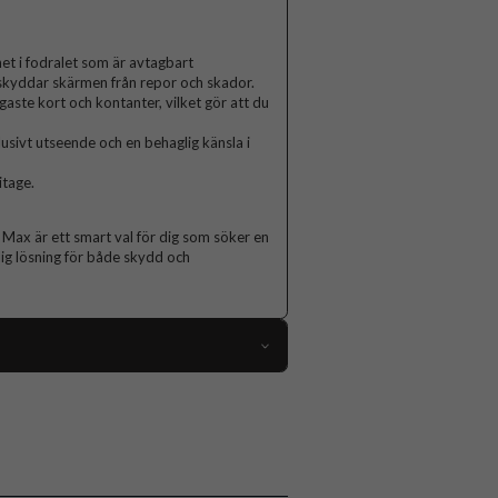
et i fodralet som är avtagbart
h skyddar skärmen från repor och skador.
gaste kort och kontanter, vilket gör att du
lusivt utseende och en behaglig känsla i
itage.
Max är ett smart val för dig som söker en
lig lösning för både skydd och
110213
iPhone 17 Pro Max
Fodral
Kortfack, Löstagbart skal