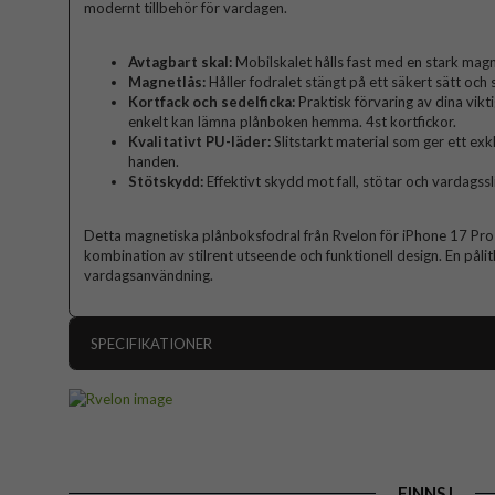
modernt tillbehör för vardagen.
Avtagbart skal:
Mobilskalet hålls fast med en stark magn
Magnetlås:
Håller fodralet stängt på ett säkert sätt oc
Kortfack och sedelficka:
Praktisk förvaring av dina vikti
enkelt kan lämna plånboken hemma. 4st kortfickor.
Kvalitativt PU-läder:
Slitstarkt material som ger ett exk
handen.
Stötskydd:
Effektivt skydd mot fall, stötar och vardagssl
Detta magnetiska plånboksfodral från Rvelon för iPhone 17 Pro 
kombination av stilrent utseende och funktionell design. En pålit
vardagsanvändning.
SPECIFIKATIONER
Artikelnummer
Passar till
Produkttyp
FINNS I
Egenskaper