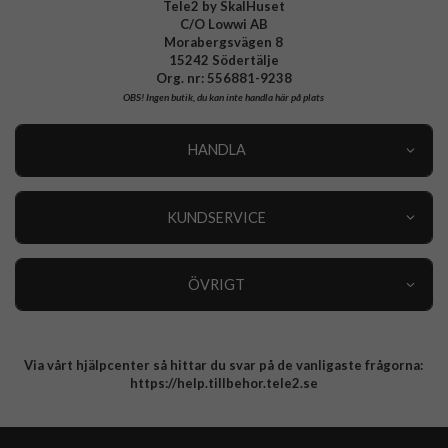
Tele2 by SkalHuset
C/O Lowwi AB
Morabergsvägen 8
15242 Södertälje
Org. nr: 556881-9238
OBS!
Ingen butik, du kan inte handla här på plats
HANDLA
Outlet
Nyheter
KUNDSERVICE
Varumärken
Kundservice
Specialkategorier
90 dagars öppet köp
ÖVRIGT
Köpevillkor
Om oss
Retur
Om cookies
Via vårt hjälpcenter så hittar du svar på de vanligaste frågorna:
Integritetspolicy
https://help.tillbehor.tele2.se