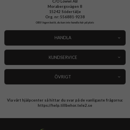
C/O Lowwi AB
Morabergsvägen 8
15242 Södertälje
Org. nr: 556881-9238
OBS!
Ingen butik, du kan inte handla här på plats
HANDLA
Outlet
Nyheter
KUNDSERVICE
Varumärken
Kundservice
Specialkategorier
90 dagars öppet köp
ÖVRIGT
Köpevillkor
Om oss
Retur
Om cookies
Via vårt hjälpcenter så hittar du svar på de vanligaste frågorna:
Integritetspolicy
https://help.tillbehor.tele2.se