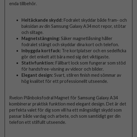
enda tillbehör.
Heltäckande skydd:
Fodralet skyddar både fram- och
baksidan av din Samsung Galaxy A34 mot repor, stötar
och slitage.
Magnetstängning:
Säker magnetlåsning håller
fodralet stängt och skyddar dina kort och telefon.
Inbyggda kortfack:
Tre kortplatser och en sedelficka
gör det enkelt att bära med sig det viktigaste.
Stativfunktion:
Fällbart lock som fungerar som stöd
för handsfree-visning av videor och bilder.
Elegant design:
Svart, stilren finish med sömmar av
hög kvalitet för ett professionellt utseende.
Rvelon Plånboksfodral Magnet för Samsung Galaxy A34
kombinerar praktisk funktion med elegant design. Det är det
perfekta valet för dig som vill ha ett mångsidigt skydd som
passar både vardag och arbete, och som samtidigt ger din
telefon ett stilfullt utseende.