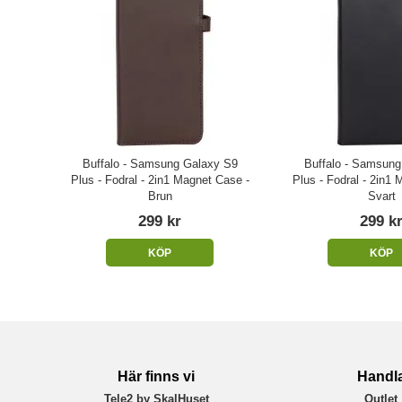
Buffalo - Samsung Galaxy S9
Buffalo - Samsung
Plus - Fodral - 2in1 Magnet Case -
Plus - Fodral - 2in1
Brun
Svart
299 kr
299 k
KÖP
KÖP
Här finns vi
Handl
Tele2 by SkalHuset
Outlet