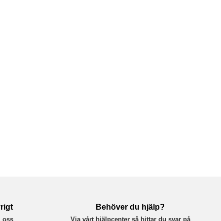
rigt
Behöver du hjälp?
 oss
Via vårt hjälpcenter så hittar du svar på