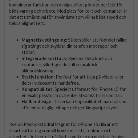
kombinerar funktion och design, vilket gör det perfekt för
både vardag och arbete. Med plats för kort och kontanter är
det ett utmärkt val för användare som vill ha både skydd och
bekvämlighet i ett.
Magnetisk stängning:
Säkerställer att fodralet håller
sig stängt och skyddar din telefon mot repor och
stötar.
Integrerade kortfack:
Rymmer flera kort och
kontanter, vilket gör det till en praktisk
plånbokslösning.
Stativfunktion:
Perfekt för att titta på videor eller
delta i videosamtal handsfree.
Kompatibilitet:
Speciellt utformat för iPhone 15 för
en exakt passform och enkel åtkomst till alla portar.
Hållbar design:
Tillverkat i högkvalitativt material som
står emot dagligt slitage och ger långvarigt skydd.
Rvelon Plånboksfodral Magnet för iPhone 15 i lila är ett
smart val för dig som vill kombinera stil, funktion och
säkerhet. Det ger ett pålitligt skydd och en praktisk lösning