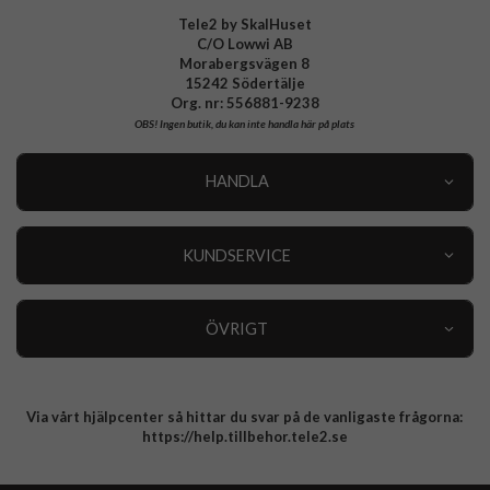
Tele2 by SkalHuset
C/O Lowwi AB
Morabergsvägen 8
15242 Södertälje
Org. nr: 556881-9238
OBS!
Ingen butik, du kan inte handla här på plats
HANDLA
Outlet
Nyheter
KUNDSERVICE
Varumärken
Kundservice
Specialkategorier
90 dagars öppet köp
ÖVRIGT
Köpevillkor
Om oss
Retur
Om cookies
Via vårt hjälpcenter så hittar du svar på de vanligaste frågorna:
Integritetspolicy
https://help.tillbehor.tele2.se