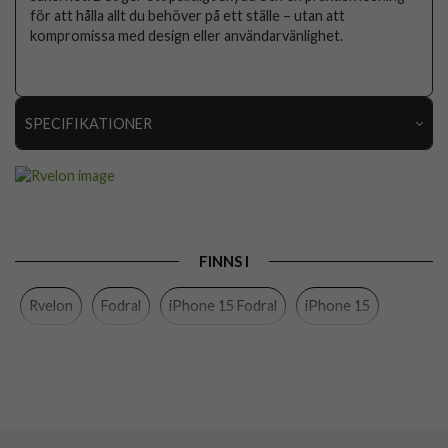
för att hålla allt du behöver på ett ställe – utan att
kompromissa med design eller användarvänlighet.
SPECIFIKATIONER
Artikelnummer
113060
Passar till
iPhone 15
Produkttyp
Fodral
FINNS I
Egenskaper
Kortfack, Löstagbart skal, Magnetstängning
Rvelon
Fodral
iPhone 15 Fodral
iPhone 15
Färg
Lila
Material
Konstläder
Varumärke
Rvelon
Tillverkarens art nr
4895225850013