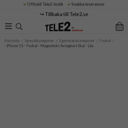
Officiell Tele2-butik
Snabba leveranser
↪️ Tillbaka till Tele2.se
Startsida
/
Specialkategorier
/
Egenskapskategorier
/
Fodral
/
- iPhone 15 - Fodral - Magnetiskt Avtagbart Skal - Lila