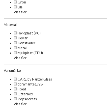
Grön
Lila
Visa fler
Material
Hårdplast (PC)
Kevlar
Konstläder
Metall
Mjukplast (TPU)
Visa fler
Varumärke
CARE by PanzerGlass
dbramante1928
Fixed
Otterbox
Popsockets
Visa fler