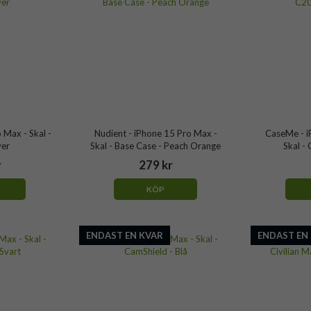
 Max - Skal -
Nudient - iPhone 15 Pro Max -
CaseMe - i
ver
Skal - Base Case - Peach Orange
Skal - 
r
279 kr
KÖP
ENDAST EN KVAR
ENDAST EN