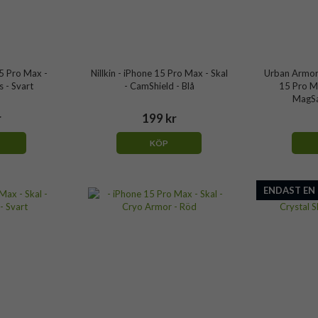
5 Pro Max -
Nillkin - iPhone 15 Pro Max - Skal
Urban Armor
s - Svart
- CamShield - Blå
15 Pro Ma
MagSa
r
199 kr
KÖP
ENDAST EN