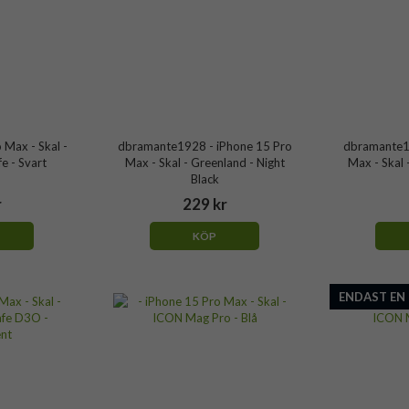
 Max - Skal -
dbramante1928 - iPhone 15 Pro
dbramante19
e - Svart
Max - Skal - Greenland - Night
Max - Skal 
Black
r
229 kr
KÖP
ENDAST EN