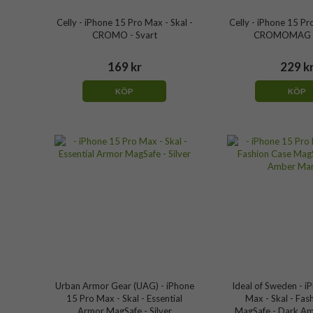
Celly - iPhone 15 Pro Max - Skal -
Celly - iPhone 15 Pro
CROMO - Svart
CROMOMAG -
169 kr
229 k
KÖP
KÖP
Urban Armor Gear (UAG) - iPhone
Ideal of Sweden - i
15 Pro Max - Skal - Essential
Max - Skal - Fas
Armor MagSafe - Silver
MagSafe - Dark A