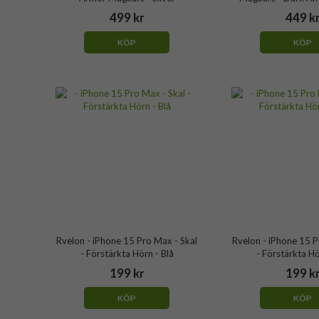
499 kr
449 k
KÖP
KÖP
Rvelon - iPhone 15 Pro Max - Skal
Rvelon - iPhone 15 P
- Förstärkta Hörn - Blå
- Förstärkta Hö
199 kr
199 k
KÖP
KÖP