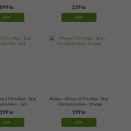
899 kr
229 kr
KÖP
KÖP
one 15 Pro Max - Skal
Rvelon - iPhone 15 Pro Max - Skal
ärkta Hörn - Grå
- Förstärkta Hörn - Orange
199 kr
199 kr
KÖP
KÖP