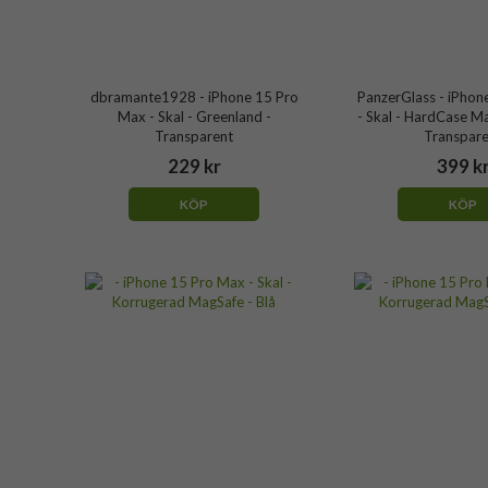
dbramante1928 - iPhone 15 Pro
PanzerGlass - iPhon
Max - Skal - Greenland -
- Skal - HardCase M
Transparent
Transpare
229 kr
399 k
KÖP
KÖP