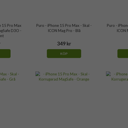
e 15 Pro Max
Puro - iPhone 15 Pro Max - Skal -
Puro - iPhon
agSafe D3O -
ICON Mag Pro - Blå
ICON M
nt
r
349 kr
KÖP