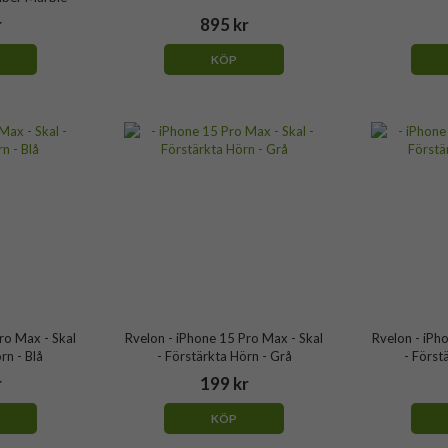
r
895 kr
KÖP
ro Max - Skal
Rvelon - iPhone 15 Pro Max - Skal
Rvelon - iPh
rn - Blå
- Förstärkta Hörn - Grå
- Först
r
199 kr
KÖP