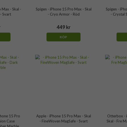
 Max - Skal -
Spigen - iPhone 15 Pro Max - Skal
Spigen - iPh
 Svart
- Cryo Armor - Röd
- Crystal 
r
449 kr
KÖP
Phone 15 Pro
Apple - iPhone 15 Pro Max - Skal
Otterbox - 
hion Case
- FineWoven MagSafe - Svart
Skal - Fre M
mber Marble