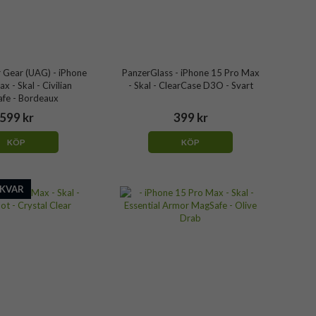
 Gear (UAG) - iPhone
PanzerGlass - iPhone 15 Pro Max
x - Skal - Civilian
- Skal - ClearCase D3O - Svart
fe - Bordeaux
599 kr
399 kr
KÖP
KÖP
 KVAR