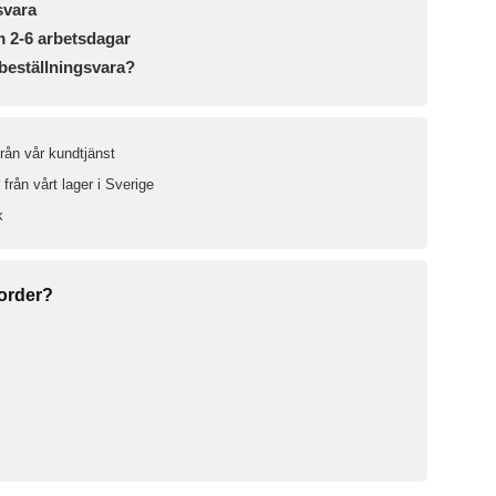
svara
m 2-6 arbetsdagar
beställningsvara?
från vår kundtjänst
från vårt lager i Sverige
k
 order?