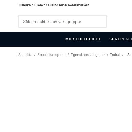
Tillbaka till Tele2.se
Kundservice
Varumärken
MOBILTILLBEHÖR
SURFPLAT
Startsida
/
Specialkategorier
/
Egenskapskategorier
/
Fodral
/
- Sa