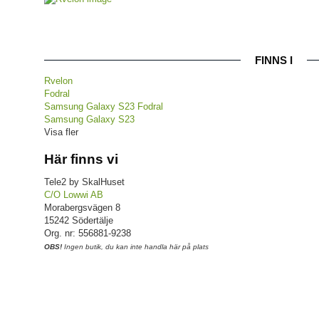
FINNS I
Rvelon
Fodral
Samsung Galaxy S23 Fodral
Samsung Galaxy S23
Visa fler
Här finns vi
Tele2 by SkalHuset
C/O Lowwi AB
Morabergsvägen 8
15242 Södertälje
Org. nr: 556881-9238
OBS!
Ingen butik, du kan inte handla här på plats