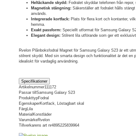
Heltäckande skydd:
Fodralet skyddar telefonen från repor,
Magnetisk stängning:
Säkerställer att fodralet hålls stäng
används.
Integrerade kortfack:
Plats för flera kort och kontanter, vi
hemma.
Exakt passform:
Speciellt utformat för Samsung Galaxy S23
Elegant design:
Stilrent lila utförande som ger ett exklusivt
Rvelon Plånboksfodral Magnet för Samsung Galaxy S23 är ett utmärk
stilrent skydd. Med sin smarta design och funktionalitet är det en 
idealiskt för vardaglig användning.
Specifikationer
Artikelnummer
111172
Passar till
Samsung Galaxy S23
Produkttyp
Fodral
Egenskaper
Kortfack, Löstagbart skal
Färg
Lila
Material
Konstläder
Varumärke
Rvelon
Tillverkarens art nr
4895225839964