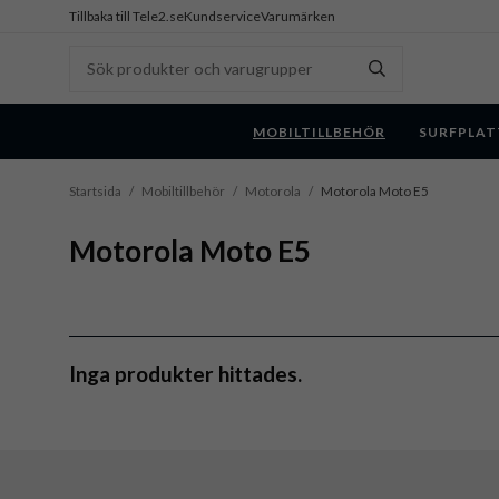
Tillbaka till Tele2.se
Kundservice
Varumärken
MOBILTILLBEHÖR
SURFPLAT
Startsida
/
Mobiltillbehör
/
Motorola
/
Motorola Moto E5
Motorola Moto E5
Inga produkter hittades.