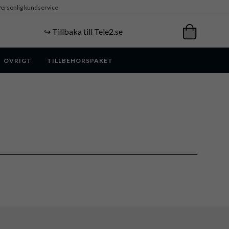
ersonlig kundservice
↪️ Tillbaka till Tele2.se
ÖVRIGT
TILLBEHÖRSPAKET