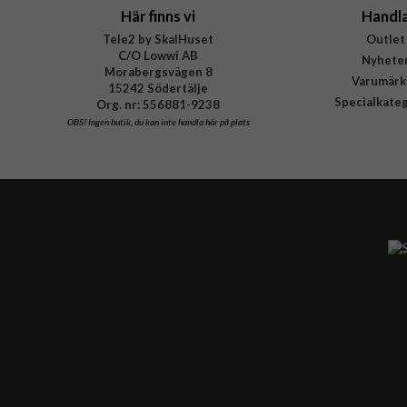
Här finns vi
Handl
Tele2 by SkalHuset
Outlet
C/O Lowwi AB
Nyhete
Morabergsvägen 8
Varumärk
15242 Södertälje
Specialkate
Org. nr: 556881-9238
OBS!
Ingen butik, du kan inte handla här på plats