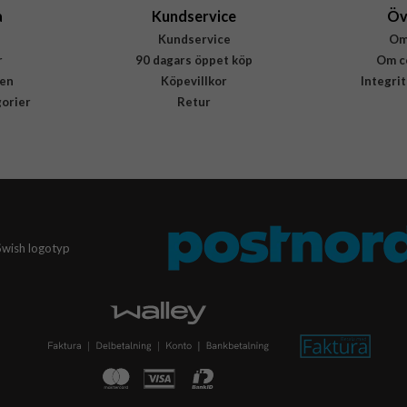
a
Kundservice
Öv
Kundservice
Om
r
90 dagars öppet köp
Om c
en
Köpevillkor
Integri
gorier
Retur