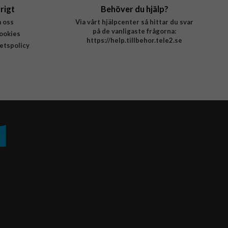
rigt
Behöver du hjälp?
 oss
Via vårt hjälpcenter så hittar du svar
på de vanligaste frågorna:
ookies
https://help.tillbehor.tele2.se
tetspolicy