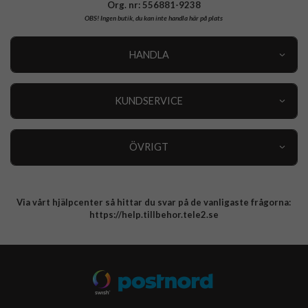
Org. nr: 556881-9238
OBS!
Ingen butik, du kan inte handla här på plats
HANDLA
Outlet
Nyheter
KUNDSERVICE
Varumärken
Kundservice
Specialkategorier
90 dagars öppet köp
ÖVRIGT
Köpevillkor
Om oss
Retur
Om cookies
Via vårt hjälpcenter så hittar du svar på de vanligaste frågorna:
Integritetspolicy
https://help.tillbehor.tele2.se