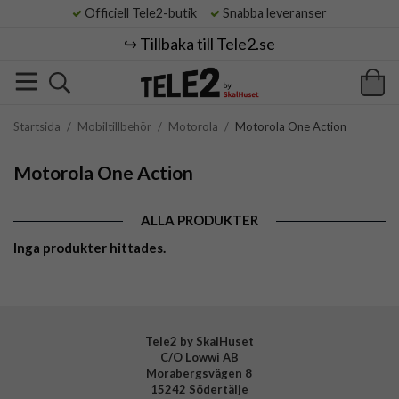
Officiell Tele2-butik
Snabba leveranser
↪️ Tillbaka till Tele2.se
Startsida
/
Mobiltillbehör
/
Motorola
/
Motorola One Action
Motorola One Action
ALLA PRODUKTER
Inga produkter hittades.
Tele2 by SkalHuset
C/O Lowwi AB
Morabergsvägen 8
15242 Södertälje