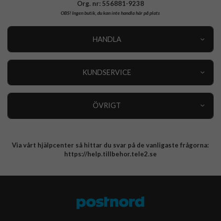
Org. nr: 556881-9238
OBS!
Ingen butik, du kan inte handla här på plats
HANDLA
Outlet
Nyheter
KUNDSERVICE
Varumärken
Kundservice
Specialkategorier
90 dagars öppet köp
ÖVRIGT
Köpevillkor
Om oss
Retur
Om cookies
Via vårt hjälpcenter så hittar du svar på de vanligaste frågorna:
Integritetspolicy
https://help.tillbehor.tele2.se