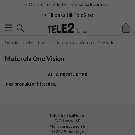
Officiell Tele2-butik
Snabba leveranser
↪️ Tillbaka till Tele2.se
Startsida
/
Mobiltillbehör
/
Motorola
/
Motorola One Vision
Motorola One Vision
ALLA PRODUKTER
Inga produkter hittades.
Tele2 by SkalHuset
C/O Lowwi AB
Morabergsvägen 8
15242 Södertälje