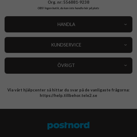
Org. nr: 556881-9238
OBS!
Ingen butik, du kan inte handla här på plats
HANDLA
Outlet
Nyheter
KUNDSERVICE
Varumärken
Kundservice
Specialkategorier
90 dagars öppet köp
ÖVRIGT
Köpevillkor
Om oss
Retur
Om cookies
Via vårt hjälpcenter så hittar du svar på de vanligaste frågorna:
Integritetspolicy
https://help.tillbehor.tele2.se